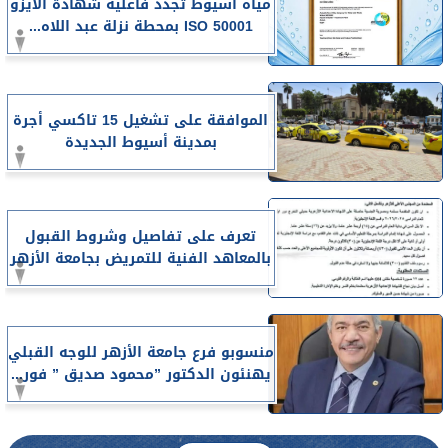
مياه أسيوط تجدد فاعلية شهادة الأيزو
ISO 50001 بمحطة نزلة عبد اللاه...
الموافقة على تشغيل 15 تاكسي أجرة
بمدينة أسيوط الجديدة
تعرف على تفاصيل وشروط القبول
بالمعاهد الفنية للتمريض بجامعة الأزهر
منسوبو فرع جامعة الأزهر للوجه القبلي
يهنئون الدكتور ”محمود صديق ” فور...