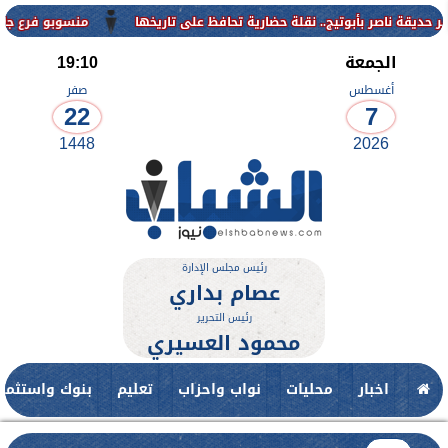
منسوبو فرع جامعة الأزهر ل
الجمعة
19:10
أغسطس
صفر
22
7
1448
2026
رئيس مجلس الإدارة
عصام بداري
رئيس التحرير
محمود العسيري
اخبار
محليات
نواب واحزاب
تعليم
بنوك واستثمار