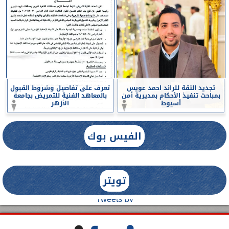
تجديد الثقة للرائد احمد عويس
تعرف على تفاصيل وشروط القبول
بمباحث تنفيذ الأحكام بمديرية أمن
بالمعاهد الفنية للتمريض بجامعة
أسيوط
الأزهر
الفيس بوك
تويتر
Tweets by