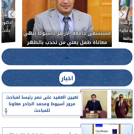
بناءً عل
الدكتور 
حادث أ
مع هيئة
ة مكبرة
مستشفى جامعة الأزهر بأسيوط ينهي
خالفة
معاناة طفل يعني من تحدب بالظهر
اخبار
تعيين العقيد على نصر رئيسا لمباحث
مرور أسيوط ومحمد الجاحر معاونا
للمباحث