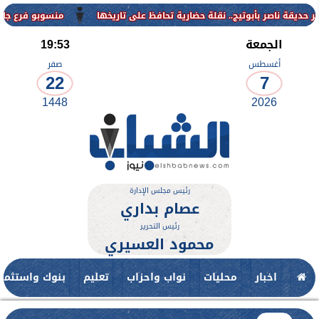
منسوبو فرع جامعة الأزهر ل
الجمعة
19:53
أغسطس
صفر
22
7
1448
2026
رئيس مجلس الإدارة
عصام بداري
رئيس التحرير
محمود العسيري
اخبار
محليات
نواب واحزاب
تعليم
بنوك واستثمار