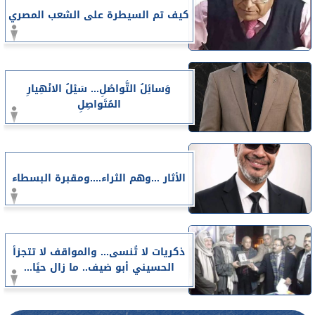
كيف تم السيطرة على الشعب المصري
وَسائِلُ التَّواصُلِ... سَيْلُ الانْهِيارِ
المُتَواصِلِ
الأثار ...وهم الثراء....ومقبرة البسطاء
ذكريات لا تُنسى... والمواقف لا تتجزأ
الحسيني أبو ضيف.. ما زال حيًا...