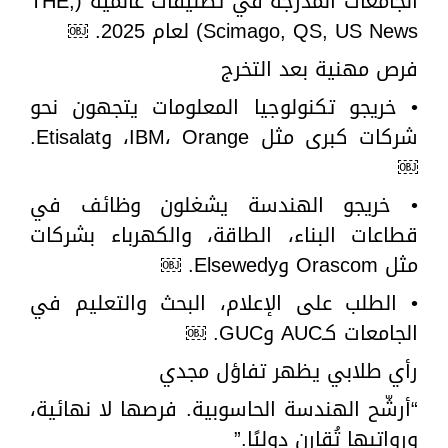
الجامعات المدرجة في تصنيفات عالمية (THE,
Scimago, QS, US News) لعام 2025. ￼
فرص مهنية بعد التخرج
• خريجو تكنولوجيا المعلومات يتجهون نحو
شركات كبرى مثل IBM، Orange، وEtisalat.
￼
• خريجو الهندسة يشغلون وظائف في
قطاعات البناء، الطاقة، والكهرباء بشركات
مثل Orascom وElsewedy. ￼
• الطلب على الإعلام، البحث والتعليم في
الجامعات كـAUC وGUC. ￼
رأي طلابي يظهر تفاؤل مجدي
“أرشّح الهندسة الحاسوبية. فرصها لا نهائية،
ورواتبها تُقارن دوليًا.”