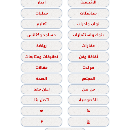
الرئيسية
اخبار
محافظات
محليات
نواب واحزاب
تعليم
بنوك واستثمارات
مساجد وكنائس
عقارات
رياضة
ثقافة وفن
تحقيقات ومتابعات
حوادث
مقالات
المجتمع
الصحة
من نحن
اعلن معنا
الخصوصية
اتصل بنا



