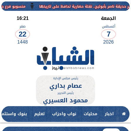
منسوبو فرع جامعة الأزهر لل
الجمعة
16:21
أغسطس
صفر
22
7
1448
2026
رئيس مجلس الإدارة
عصام بداري
رئيس التحرير
محمود العسيري
اخبار
محليات
نواب واحزاب
تعليم
بنوك واستثمار