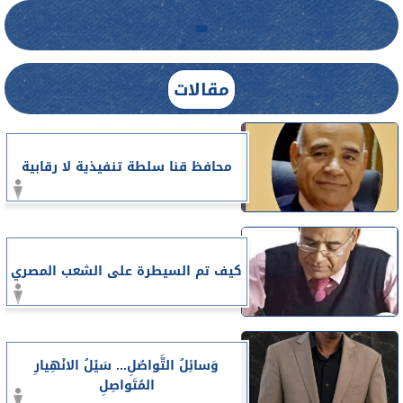
مقالات
محافظ قنا سلطة تنفيذية لا رقابية
كيف تم السيطرة على الشعب المصري
وَسائِلُ التَّواصُلِ... سَيْلُ الانْهِيارِ
المُتَواصِلِ