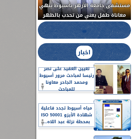
مستشفى جامعة ا
الدواء المصرية يشن حملة رقابية مكبرة
معاناة طفل يعن
لضبط المنشآت الطبية المخالفة.....
اخبار
تعيين العقيد على نصر
رئيسا لمباحث مرور أسيوط
ومحمد الجاحر معاونا
للمباحث
مياه أسيوط تجدد فاعلية
شهادة الأيزو ISO 50001
بمحطة نزلة عبد اللاه...