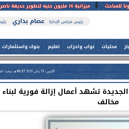
على تاريخها
عصام بداري
رئيس مجلس الإدارة
رئيس
ار
محليات
نواب واحزاب
تعليم
بنوك واستثمارات
الإثنين، 19 يناير 2026
01:17 مـ
بتوقيت الق
الجديدة تشهد أعمال إزالة فورية لبناء
مخالف
حدث بمستشفيات جامعة اسيوط....
اعلن الدكتور طارق على ، القائم بأعمال
فريق طبي بقسم الأنف والأذن