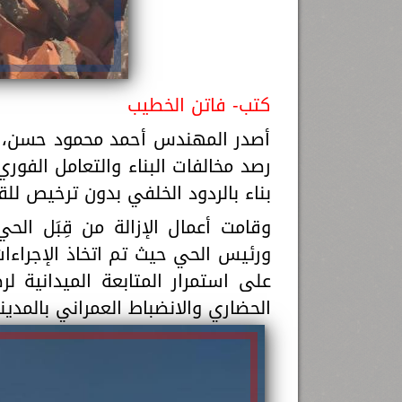
كتب- فاتن الخطيب
أصدر المهندس أحمد محمود حسن، رئ
رصد مخالفات البناء والتعامل الفوري
بناء بالردود الخلفي بدون ترخيص للقطعة رقم (139 ب) بمنطقة 
وقامت أعمال الإزالة من قِبَل الحي
ورئيس الحي حيث تم اتخاذ الإجراءات 
على استمرار المتابعة الميدانية 
الحضاري والانضباط العمراني بالمدين