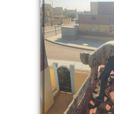
رئيس جامعة بني سويف نجاحاً طبياً
والحنجرة ينجح في استئصال ورم خبيث
جديد بمستشفيات الجامعة
...
من...