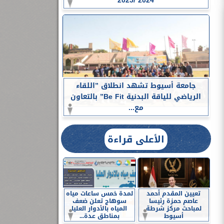
2024 /2025
جامعة أسيوط تشهد انطلاق ”اللقاء
الرياضي للياقة البدنية Be Fit” بالتعاون
مع...
الأعلى قراءة
تعيين المقدم أحمد
لمدة خمس ساعات مياه
عاصم حمزة رئيسا
سوهاج تعلن ضعف
لمباحث مركز شرطة
المياه بالأدوار العليا
أسيوط
بمناطق عدة...