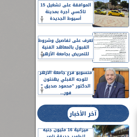
الموافقة على تشغيل 15
تاكسي أجرة بمدينة
أسيوط الجديدة
تعرف على تفاصيل وشروط
القبول بالمعاهد الفنية
للتمريض بجامعة الأزهر
منسوبو فرع جامعة الأزهر
للوجه القبلي يهنئون
الدكتور ”محمود صديق ”
فور...
آخر الأخبار
ميزانية 16 مليون جنيه
لتطوير حديقة ناصر