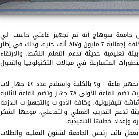
س جامعة سوهاج أنه تم تجهيز قاعتي حاسب آلي
مطورتين بكلية التربية بالجامعة، بتكلفة إجمالية ٢ مليون و٨١٧ ألف جنيه، وذلك في إطار
لمعلم (TEI)، لتوفير بيئة تعليمية حديثة تدعم التعلم النشط، والارتقاء
تطورات المتسارعة في مجالات التكنولوجيا والتحول
وقال النعماني إنه تم الانتهاء من تجهيز قاعة ١ و٢ بالكلية واستلام عدد ٤٢ جهاز لاب
توب لتنفيذ مبادرة "تميز المعلم"، حيث تضم القاعة الأولى ٢٨ جهاز وتضم القاعة الثانية
شة تليفزيونية، وكافة الأدوات والتجهيزات اللازمة
ديثة تدعم التدريب العملي والتفاعلي، موجها الشكر
ة وإعداد خطتها التنفيذية.
عمل نائب رئيس الجامعة لشئون التعليم والطلاب