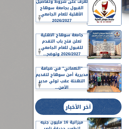
تعرف على شروط وتفاصيل
القبول بجامعة سوهاج
الأهلية للعام الجامعي
2026/2027
جامعة سوهاج الأهلية
تعلن فتح باب التقدم
للقبول للعام الجامعي
2026/2027 وتوضح...
”النعماني” في ضيافة
مديرية أمن سوهاج لتقديم
التهنئة عقب تولي مدير
الأمن...
آخر الأخبار
ميزانية 16 مليون جنيه
لتطوير حديقة ناصر