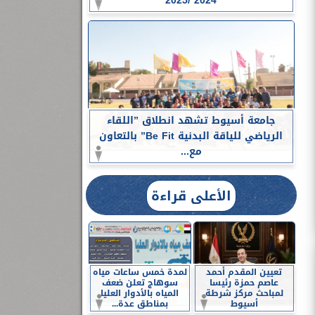
2024 /2025
جامعة أسيوط تشهد انطلاق ”اللقاء
الرياضي للياقة البدنية Be Fit” بالتعاون
مع...
الأعلى قراءة
تعيين المقدم أحمد
لمدة خمس ساعات مياه
عاصم حمزة رئيسا
سوهاج تعلن ضعف
لمباحث مركز شرطة
المياه بالأدوار العليا
أسيوط
بمناطق عدة...