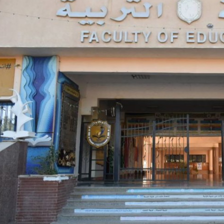
رئيس جامعة بني سويف نجاحاً طبياً
والحنجرة ينجح في استئصال ورم خبيث
جديد بمستشفيات الجامعة
...
من...