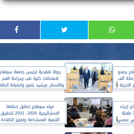
هاج يصنع
جولة تفقدية لرئيس جامعة سوهاج
مائة ألف
لامتحانات كلية طب وجراحة الفم
التجربة
والأسنان ويشيد بتميز وانضباط الطلا
 إجراء
مياه سوهاج تطلق خطتها
ذ طفلة
الاستراتيجية 2026- 2031 لتحقيق
في عصبي
التنمية المستدامة وتعزيز الكفاءة