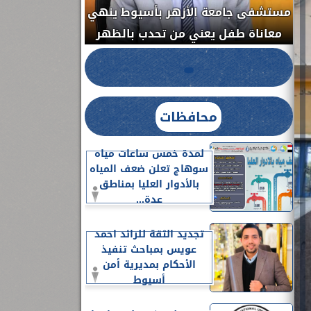
مستشفى جامعة ا
الدواء المصرية يشن حملة رقابية مكبرة
معاناة طفل يعن
لضبط المنشآت الطبية المخالفة.....
محافظات
لمدة خمس ساعات مياه
سوهاج تعلن ضعف المياه
بالأدوار العليا بمناطق
عدة...
تجديد الثقة للرائد احمد
عويس بمباحث تنفيذ
الأحكام بمديرية أمن
أسيوط