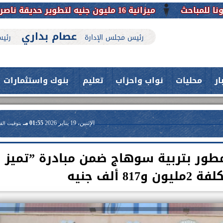
اريخها
عصام بداري
رئيس مجلس الإدارة
رئيس
ار
محليات
نواب واحزاب
تعليم
بنوك واستثمارات
الإثنين، 19 يناير 2026
01:55 مـ
بتوقيت الق
ور بتربية سوهاج ضمن مبادرة ”تميز
حدث بمستشفيات جامعة اسيوط....
اعلن الدكتور طارق على ، القائم بأعمال
فريق طبي بقسم الأنف والأذن