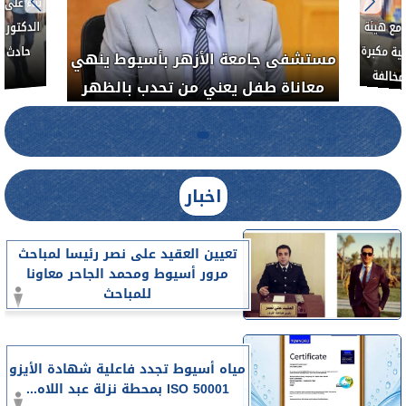
بناءً عل
الدكتور 
حادث أ
مع هيئة
ة مكبرة
مستشفى جامعة الأزهر بأسيوط ينهي
خالفة
معاناة طفل يعني من تحدب بالظهر
اخبار
تعيين العقيد على نصر رئيسا لمباحث
مرور أسيوط ومحمد الجاحر معاونا
للمباحث
مياه أسيوط تجدد فاعلية شهادة الأيزو
ISO 50001 بمحطة نزلة عبد اللاه...