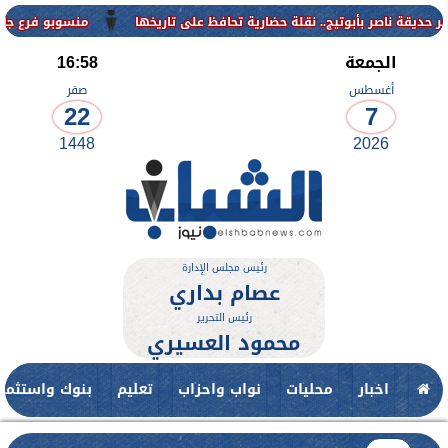
منسوبو فرع جامعة الأزهر لل
الجمعة
16:58
أغسطس
صفر
22
7
1448
2026
رئيس مجلس الإدارة
عصام بداري
رئيس التحرير
محمود العسيري
اخبار
محليات
نواب واحزاب
تعليم
بنوك واستثمار