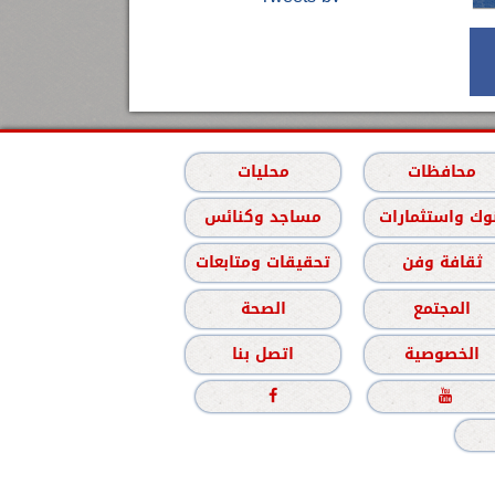
محافظات
محليات
وك واستثمارات
مساجد وكنائس
ثقافة وفن
تحقيقات ومتابعات
المجتمع
الصحة
الخصوصية
اتصل بنا

