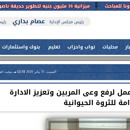
ميزانية 16 مليون جنيه لتطوير حديقة ناصر بأبوتيج.. نقلة حضارية تحافظ على تاريخها
عصام بداري
رئيس مجلس الإدارة
رئيس
ار
محليات
نواب واحزاب
تعليم
بنوك واستثمارات
السبت، 31 يناير 2026
12:31 مـ
بتوقيت الق
 لرفع وعى المربين وتعزيز الادارة
مة للثروة الحيوانية
حدث بمستشفيات جامعة اسيوط....
فريق طبي بقسم الأنف والأذن
العلاج الحر بمنفلوط بالتعاون مع هيئة