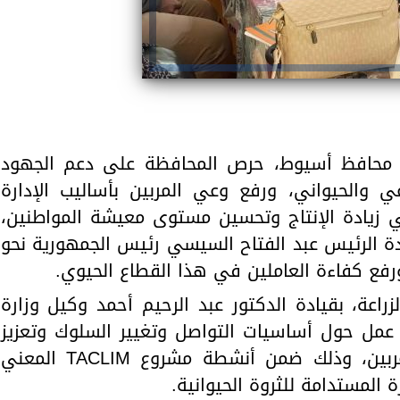
ر، محافظ أسيوط، حرص المحافظة على دعم الجهود
عي والحيواني، ورفع وعي المربين بأساليب الإدارة
 زيادة الإنتاج وتحسين مستوى معيشة المواطنين،
دة الرئيس عبد الفتاح السيسي رئيس الجمهورية نحو
ورفع كفاءة العاملين في هذا القطاع الحيوي.
اعة، بقيادة الدكتور عبد الرحيم أحمد وكيل وزارة
عمل حول أساسيات التواصل وتغيير السلوك وتعزيز
تطبيق الممارسات الجيدة لدى المربين، وذلك ضمن أنشطة مشروع TACLIM المعني
ة المستدامة للثروة الحيوانية.