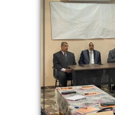
والحنجرة ينجح في استئصال ورم خبيث
الدواء المصرية يشن حملة رقابية مكبرة
لضبط المنشآت الطبية المخالفة
من...
.....