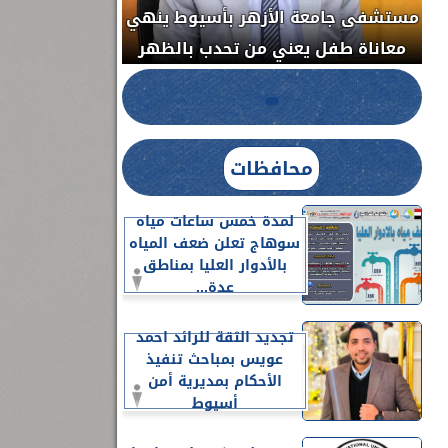
مستشفى جامعة الأزهر بأسيوط ينهي
الج
معاناة طفل يعني من تحدب بالظهر
محافظات
لمدة خمس ساعات مياه
سوهاج تعلن ضعف المياه
بالأدوار العليا بمناطق
عدة...
تجديد الثقة للرائد احمد
عويس بمباحث تنفيذ
الأحكام بمديرية أمن
أسيوط