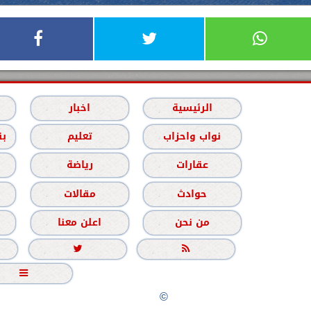
الرئيسية
اخبار
نواب واحزاب
تعليم
بن
عقارات
رياضة
حوادث
مقالات
من نحن
اعلن معنا



جميع الحقوق محفوظة
©
2020 - 2026 - الشباب نيوز