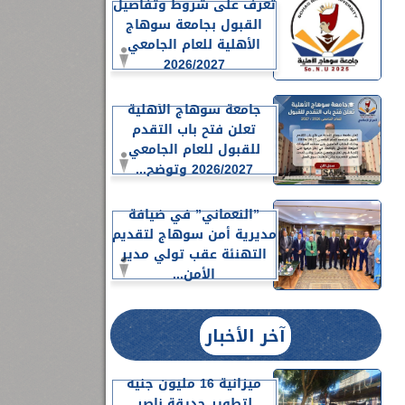
تعرف على شروط وتفاصيل
القبول بجامعة سوهاج
الأهلية للعام الجامعي
2026/2027
جامعة سوهاج الأهلية
تعلن فتح باب التقدم
للقبول للعام الجامعي
2026/2027 وتوضح...
”النعماني” في ضيافة
مديرية أمن سوهاج لتقديم
التهنئة عقب تولي مدير
الأمن...
آخر الأخبار
ميزانية 16 مليون جنيه
لتطوير حديقة ناصر