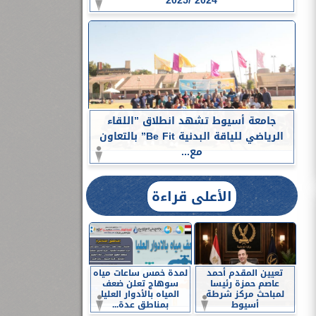
2024 /2025
جامعة أسيوط تشهد انطلاق ”اللقاء
الرياضي للياقة البدنية Be Fit” بالتعاون
مع...
الأعلى قراءة
تعيين المقدم أحمد
لمدة خمس ساعات مياه
عاصم حمزة رئيسا
سوهاج تعلن ضعف
لمباحث مركز شرطة
المياه بالأدوار العليا
أسيوط
بمناطق عدة...