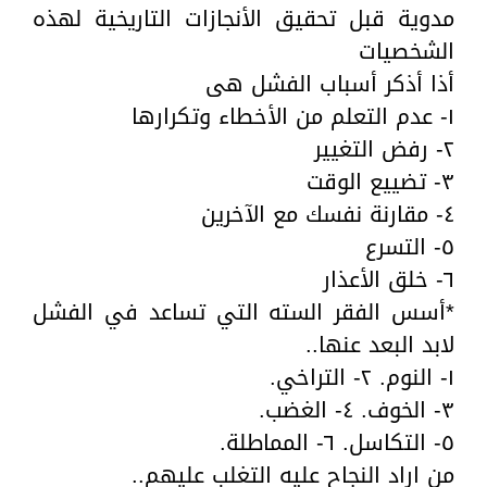
مدوية قبل تحقيق الأنجازات التاريخية لهذه
الشخصيات
أذا أذكر أسباب الفشل هى
١- عدم التعلم من الأخطاء وتكرارها
٢- رفض التغيير
٣- تضييع الوقت
٤- مقارنة نفسك مع الآخرين
٥- التسرع
٦- خلق الأعذار
*أسس الفقر السته التي تساعد في الفشل
لابد البعد عنها..
١- النوم. ٢- التراخي.
٣- الخوف. ٤- الغضب.
٥- التكاسل. ٦- المماطلة.
من اراد النجاح عليه التغلب عليهم..