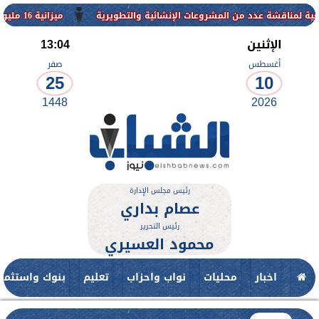
 عدد من المشروعات الإنشائية والتطويرية
ميزانية 16 مليون جنيه لتطوير حديقة ناصر بأبوتيج.. نقلة حضارية تحافظ على تاريخها
الإثنين
13:04
أغسطس
صفر
25
10
1448
2026
رئيس مجلس الإدارة
عصام بداري
رئيس التحرير
محمود العسيري
اخبار
محليات
نواب واحزاب
تعليم
بنوك واستثمار