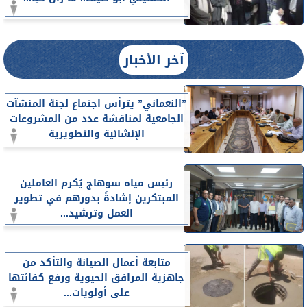
آخر الأخبار
”النعماني” يترأس اجتماع لجنة المنشآت
الجامعية لمناقشة عدد من المشروعات
الإنشائية والتطويرية
رئيس مياه سوهاج يُكرم العاملين
المبتكرين إشادةً بدورهم في تطوير
العمل وترشيد...
متابعة أعمال الصيانة والتأكد من
جاهزية المرافق الحيوية ورفع كفائتها
على أولويات...