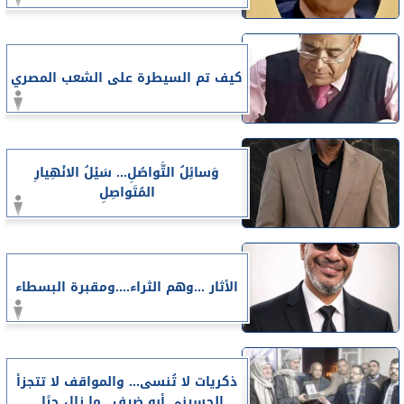
كيف تم السيطرة على الشعب المصري
وَسائِلُ التَّواصُلِ... سَيْلُ الانْهِيارِ
المُتَواصِلِ
الأثار ...وهم الثراء....ومقبرة البسطاء
ذكريات لا تُنسى... والمواقف لا تتجزأ
الحسيني أبو ضيف.. ما زال حيًا...