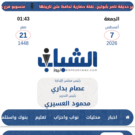
منسوبو فرع جامعة الأزهر 
الجمعة
01:43
أغسطس
صفر
21
7
1448
2026
رئيس مجلس الإدارة
عصام بداري
رئيس التحرير
محمود العسيري
اخبار
محليات
نواب واحزاب
تعليم
بنوك واستثمار