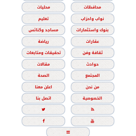
محافظات
محليات
نواب واحزاب
تعليم
بنوك واستثمارات
مساجد وكنائس
عقارات
رياضة
ثقافة وفن
تحقيقات ومتابعات
حوادث
مقالات
المجتمع
الصحة
من نحن
اعلن معنا
الخصوصية
اتصل بنا




