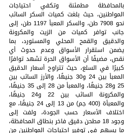
بالمحافظة مطمئنة وتكفي احتياجات
المواطنين، حيث بلغت كميات السكر السائب
نحو 7908 طن، والسكر المعبأ 1197 طن، إلى
جانب توافر كميات من الزيت والمكرونة
والدقيق والقمح المحلي والمستورد، بما
يضمن استقرار الأسواق وعدم حدوث أي
نقص، مضيفًا أن الأسواق الحرة تشهد توافرًا
كبيرًا في السلع، حيث تتراوح أسعار الدقيق
المعبأ بين 24 و30 جنيهًا، والأرز السائب بين
25 و28 جنيهًا، والمعبأ من 28 إلى 35 جنيهًا،
والمكرونة السائب بين 22 و24 جنيهًا،
والمعبأة (400 جم) من 13 إلى 24 جنيهًا، مع
اختلاف الأسعار حسب الجودة، ولفت إلى
وجود 18 مطحن دقيق فاخر بنطاق المحافظة،
ما يسهم في توفير احتياجات المواطنين من