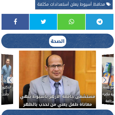
محافظ أسيوط يعلن أستعدادات مكثفة
الصحة
بناءً عل
الدكتور 
حادث أ
مع هيئة
ة مكبرة
مستشفى جامعة الأزهر بأسيوط ينهي
خالفة
معاناة طفل يعني من تحدب بالظهر