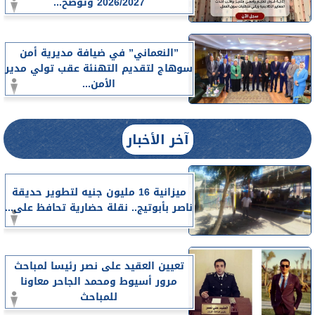
2026/2027 وتوضح...
”النعماني” في ضيافة مديرية أمن
سوهاج لتقديم التهنئة عقب تولي مدير
الأمن...
آخر الأخبار
ميزانية 16 مليون جنيه لتطوير حديقة
ناصر بأبوتيج.. نقلة حضارية تحافظ على...
تعيين العقيد على نصر رئيسا لمباحث
مرور أسيوط ومحمد الجاحر معاونا
للمباحث