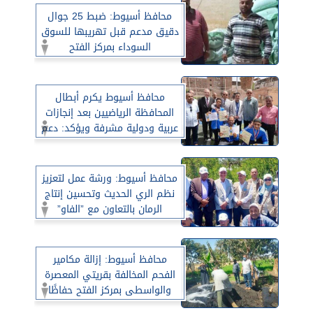
محافظ أسيوط: ضبط 25 جوال
دقيق مدعم قبل تهريبها للسوق
السوداء بمركز الفتح
محافظ أسيوط يكرم أبطال
المحافظة الرياضيين بعد إنجازات
عربية ودولية مشرفة ويؤكد: دعم
الموهوبين مستمر لرفع اسم
مصر عاليًا
محافظ أسيوط: ورشة عمل لتعزيز
نظم الري الحديث وتحسين إنتاج
الرمان بالتعاون مع ”الفاو”
محافظ أسيوط: إزالة مكامير
الفحم المخالفة بقريتي المعصرة
والواسطى بمركز الفتح حفاظًا
على البيئة