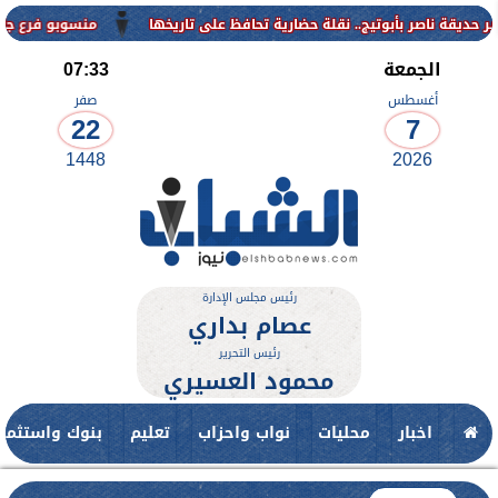
منسوبو فرع جامعة الأزهر للوجه
الجمعة
07:33
أغسطس
صفر
22
7
1448
2026
رئيس مجلس الإدارة
عصام بداري
رئيس التحرير
محمود العسيري
اخبار
محليات
نواب واحزاب
تعليم
بنوك واستثمار