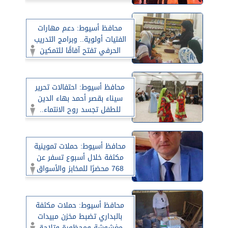
المنظومة التعليمية
محافظ أسيوط: دعم مهارات
الفتيات أولوية.. وبرامج التدريب
الحرفي تفتح آفاقًا للتمكين
الاقتصادي
محافظ أسيوط: احتفالات تحرير
سيناء بقصر أحمد بهاء الدين
للطفل تجسد روح الانتماء..
وعروض فنية وطنية تعزز وعي
النشء
محافظ أسيوط: حملات تموينية
مكثفة خلال أسبوع تسفر عن
768 محضرًا للمخابز والأسواق
وإحباط مخالفات جسيمة
محافظ أسيوط: حملات مكثفة
بالبداري تضبط مخزن مبيدات
مغشوشة ومحظورة وتلاحق