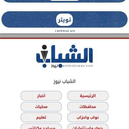
تويتر
Tweets by
الشباب نيوز
الرئيسية
اخبار
محافظات
محليات
نواب واحزاب
تعليم
بنوك واستثمارات
مساجد وكنائس