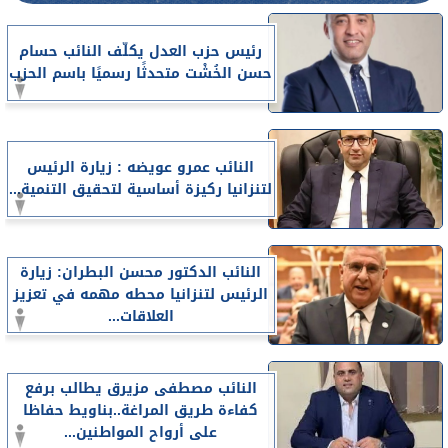
رئيس حزب العدل يكلّف النائب حسام
حسن الخُشْت متحدثًا رسميًا باسم الحزب
النائب عمرو عويضه : زيارة الرئيس
لتنزانيا ركيزة أساسية لتحقيق التنمية...
النائب الدكتور محسن البطران: زيارة
الرئيس لتنزانيا محطه مهمه في تعزيز
العلاقات...
النائب مصطفى مزيرق يطالب برفع
كفاءة طريق المراغة..بناويط حفاظا
على أرواح المواطنين...