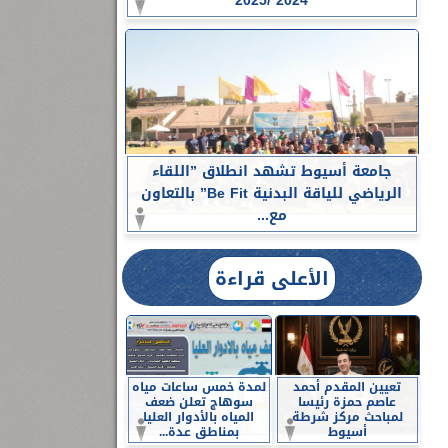
2024 /2025
جامعة أسيوط تشهد انطلاق ”اللقاء
الرياضي للياقة البدنية Be Fit” بالتعاون
مع...
الأعلى قراءة
تعيين المقدم أحمد
لمدة خمس ساعات مياه
عاصم حمزة رئيسا
سوهاج تعلن ضعف
لمباحث مركز شرطة
المياه بالأدوار العليا
أسيوط
بمناطق عدة...