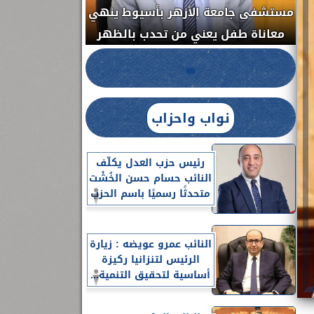
مستشفى جامعة الأزهر بأسيوط ينهي
الج
معاناة طفل يعني من تحدب بالظهر
نواب واحزاب
رئيس حزب العدل يكلّف
النائب حسام حسن الخُشْت
متحدثًا رسميًا باسم الحزب
النائب عمرو عويضه : زيارة
الرئيس لتنزانيا ركيزة
أساسية لتحقيق التنمية...