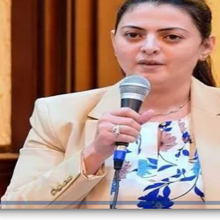
والحنجرة ينجح في استئصال ورم خبيث
الدواء المصرية يشن حملة رقابية مكبرة
لضبط المنشآت الطبية المخالفة
من...
.....