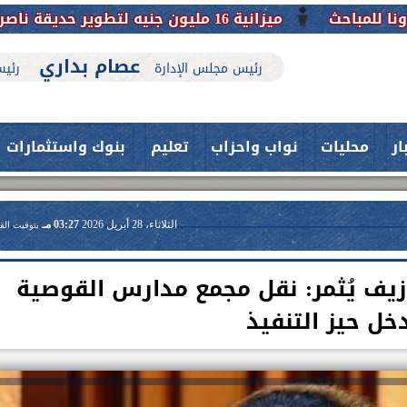
ميزانية 16 مليون جنيه لتطوير حديقة ناصر بأبوتيج.. نقلة حضارية تحافظ على تاريخها
عصام بداري
رئيس مجلس الإدارة
رئيس
ار
محليات
نواب واحزاب
تعليم
بنوك واستثمارات
الثلاثاء، 28 أبريل 2026
03:27 مـ
بتوقيت الق
وزيف يُثمر: نقل مجمع مدارس القوصية
خل حيز التنفيذ
حدث بمستشفيات جامعة اسيوط....
فريق طبي بقسم الأنف والأذن
العلاج الحر بمنفلوط بالتعاون مع هيئة