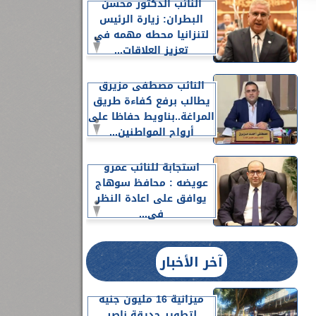
النائب الدكتور محسن
البطران: زيارة الرئيس
لتنزانيا محطه مهمه في
تعزيز العلاقات...
النائب مصطفى مزيرق
يطالب برفع كفاءة طريق
المراغة..بناويط حفاظا على
أرواح المواطنين...
استجابة للنائب عمرو
عويضه : محافظ سوهاج
يوافق على اعادة النظر
فى...
آخر الأخبار
ميزانية 16 مليون جنيه
لتطوير حديقة ناصر