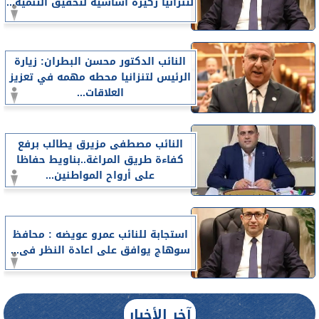
لتنزانيا ركيزة أساسية لتحقيق التنمية...
النائب الدكتور محسن البطران: زيارة
الرئيس لتنزانيا محطه مهمه في تعزيز
العلاقات...
النائب مصطفى مزيرق يطالب برفع
كفاءة طريق المراغة..بناويط حفاظا
على أرواح المواطنين...
استجابة للنائب عمرو عويضه : محافظ
سوهاج يوافق على اعادة النظر فى...
آخر الأخبار