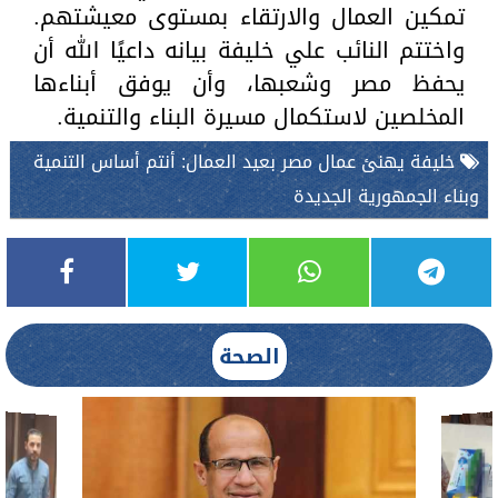
تمكين العمال والارتقاء بمستوى معيشتهم.
واختتم النائب علي خليفة بيانه داعيًا الله أن
يحفظ مصر وشعبها، وأن يوفق أبناءها
المخلصين لاستكمال مسيرة البناء والتنمية.
خليفة يهنئ عمال مصر بعيد العمال: أنتم أساس التنمية
وبناء الجمهورية الجديدة
الصحة