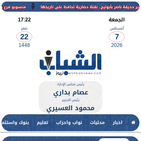
منسوبو فرع جامعة الأزهر ل
الجمعة
17:22
أغسطس
صفر
22
7
1448
2026
رئيس مجلس الإدارة
عصام بداري
رئيس التحرير
محمود العسيري
اخبار
محليات
نواب واحزاب
تعليم
بنوك واستثمار