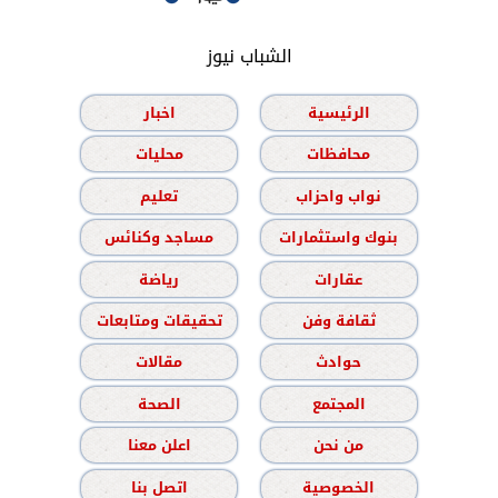
الشباب نيوز
الرئيسية
اخبار
محافظات
محليات
نواب واحزاب
تعليم
بنوك واستثمارات
مساجد وكنائس
عقارات
رياضة
ثقافة وفن
تحقيقات ومتابعات
حوادث
مقالات
المجتمع
الصحة
من نحن
اعلن معنا
الخصوصية
اتصل بنا