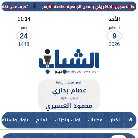
وني بالمدن الجامعية بجامعة الأزهر
تعرف على تفاصيل وشروط القبول با
الأحد
11:34
أغسطس
صفر
24
9
1448
2026
رئيس مجلس الإدارة
عصام بداري
رئيس التحرير
محمود العسيري
اخبار
محليات
نواب واحزاب
تعليم
بنوك واستثمار