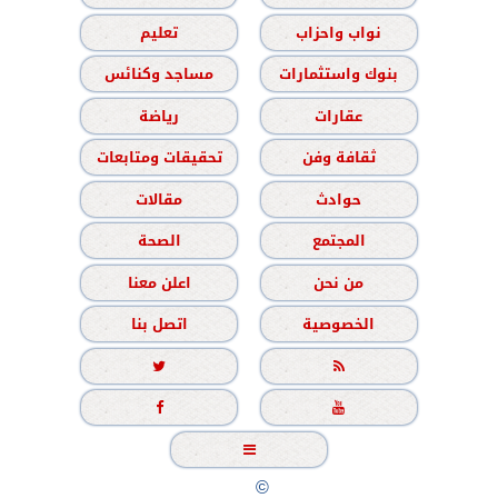
نواب واحزاب
تعليم
بنوك واستثمارات
مساجد وكنائس
عقارات
رياضة
ثقافة وفن
تحقيقات ومتابعات
حوادث
مقالات
المجتمع
الصحة
من نحن
اعلن معنا
الخصوصية
اتصل بنا





جميع الحقوق محفوظة
©
2020 - 2026 - الشباب نيوز