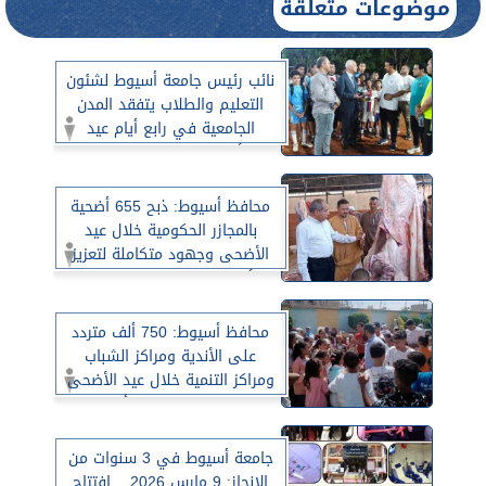
موضوعات متعلقة
نائب رئيس جامعة أسيوط لشئون
التعليم والطلاب يتفقد المدن
الجامعية في رابع أيام عيد
الأضحى لمتابعة جاهزيتها
لاستقبال الطلاب بعد الإجازة
محافظ أسيوط: ذبح 655 أضحية
بالمجازر الحكومية خلال عيد
الأضحى وجهود متكاملة لتعزيز
الأمن الغذائي وحماية الصحة
العامة
محافظ أسيوط: 750 ألف متردد
على الأندية ومراكز الشباب
ومراكز التنمية خلال عيد الأضحى
ضمن مبادرة ”العيد أحلى”
جامعة أسيوط في 3 سنوات من
الإنجاز: 9 مارس 2026 .. افتتاح