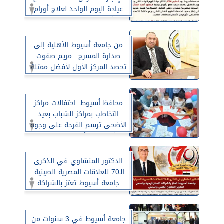
عيادة اليوم الواحد لعلاج أورام
الأطفال بمعهد جنوب مصر
للأورام
من جامعة أسيوط الأهلية إلى
صدارة المسرح.. مريم صفوت
تحصد المركز الأول لأفضل ممثلة
في المهرجان الختامي لنوادي
المسرح
محافظ أسيوط: احتفالات مراكز
التخاطب بمراكز الشباب بعيد
الأضحى ترسم الفرحة على وجوه
الأطفال والأسر ضمن مبادرة
”العيد أحلى”
الدكتور المنشاوي في الذكرى
الـ70 للعلاقات المصرية الصينية:
جامعة أسيوط تعتز بالشراكة
الاستراتيجية وتسعى لتعزيز
التعاون العلمي والبحثي
جامعة أسيوط في 3 سنوات من