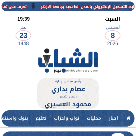
روني بالمدن الجامعية بجامعة الأزهر
تعرف على تفاصيل وشروط القبول ب
السبت
19:39
أغسطس
صفر
23
8
1448
2026
رئيس مجلس الإدارة
عصام بداري
رئيس التحرير
محمود العسيري
اخبار
محليات
نواب واحزاب
تعليم
بنوك واستثمار