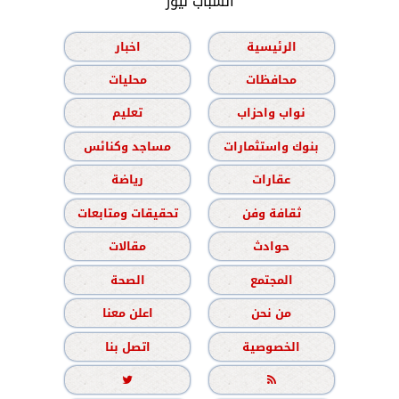
الشباب نيوز
الرئيسية
اخبار
محافظات
محليات
نواب واحزاب
تعليم
بنوك واستثمارات
مساجد وكنائس
عقارات
رياضة
ثقافة وفن
تحقيقات ومتابعات
حوادث
مقالات
المجتمع
الصحة
من نحن
اعلن معنا
الخصوصية
اتصل بنا

