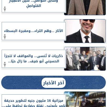
وَسائِلُ التَّواصُلِ... سَيْلُ الانْهِيارِ
المُتَواصِلِ
الأثار ...وهم الثراء....ومقبرة البسطاء
ذكريات لا تُنسى... والمواقف لا تتجزأ
الحسيني أبو ضيف.. ما زال حيًا...
آخر الأخبار
ميزانية 16 مليون جنيه لتطوير حديقة
ناصر بأبوتيج.. نقلة حضارية تحافظ على...