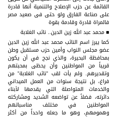
القائمة عن حزب الإصلاح والتنمية أنها قادرة
على صناعة الفارق ولو حتى فى صعيد مصر
فالمراة قادرة وقادمة بقوة
■ محمد عبد الله زين الدين.. نائب الغلابة
كما يبرز اسم النائب محمد عبد الله زين الدين
عضو مجلس النواب وأمين حزب مستقبل وطن
بمحافظة البحيرة، والذي نجح في أن يكون
قريباً من المواطنين وأن يحظى بمحبتهم
وتقديرهم. ولم يأت لقب "نائب الغلابة" من
فراغ، بل نتيجة سنوات من العمل الميداني
والخدمات المتواصلة التي يقدمها لأبناء
دائرته، فضلاً عن تواضعه الشديد ومشاركته
المواطنين في مختلف مناسباتهم
وهمومهم، وهو ما جعله واحداً من أكثر