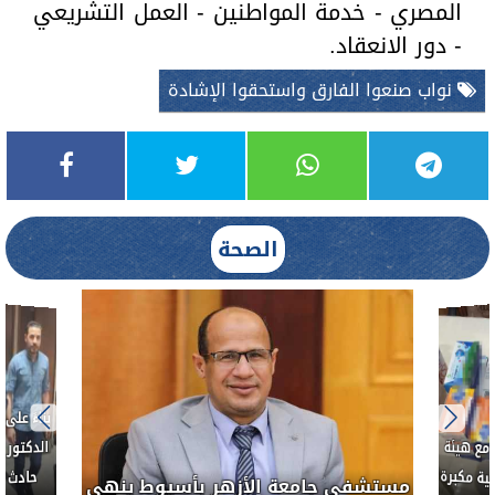
المصري - خدمة المواطنين - العمل التشريعي
- دور الانعقاد.
نواب صنعوا الفارق واستحقوا الإشادة
الصحة
...
ذن
العلاج الحر بمنفلوط بالتعاون مع هيئة
خبيث
مستشفى جا
الدواء المصرية يشن حملة رقابية مكبرة