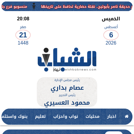
منسوبو فرع جامعة الأزهر للوج
الخميس
20:08
أغسطس
صفر
21
6
1448
2026
رئيس مجلس الإدارة
عصام بداري
رئيس التحرير
محمود العسيري
اخبار
محليات
نواب واحزاب
تعليم
بنوك واستثمار