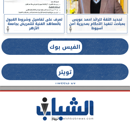
تجديد الثقة للرائد احمد عويس
تعرف على تفاصيل وشروط القبول
بمباحث تنفيذ الأحكام بمديرية أمن
بالمعاهد الفنية للتمريض بجامعة
أسيوط
الأزهر
الفيس بوك
تويتر
Tweets by