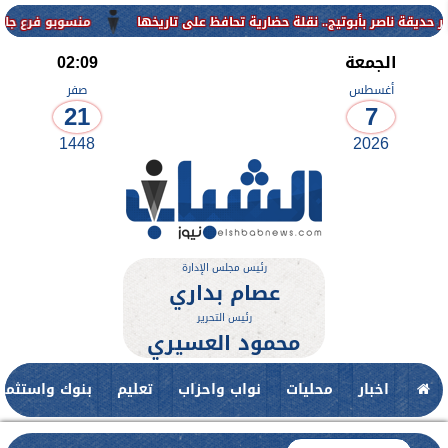
منسوبو فرع جامعة الأزهر للوجه القبلي يهن
الجمعة
02:09
أغسطس
صفر
21
7
1448
2026
رئيس مجلس الإدارة
عصام بداري
رئيس التحرير
محمود العسيري
اخبار
محليات
نواب واحزاب
تعليم
بنوك واستثمار