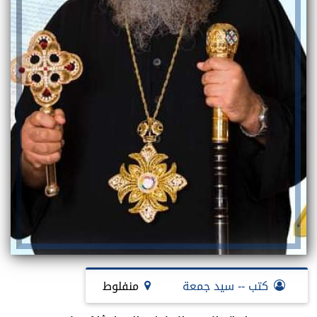
كتب -- سيد جمعة
منفلوط