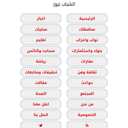
الشباب نيوز
الرئيسية
اخبار
محافظات
محليات
نواب واحزاب
تعليم
بنوك واستثمارات
مساجد وكنائس
عقارات
رياضة
ثقافة وفن
تحقيقات ومتابعات
حوادث
مقالات
المجتمع
الصحة
من نحن
اعلن معنا
الخصوصية
اتصل بنا

