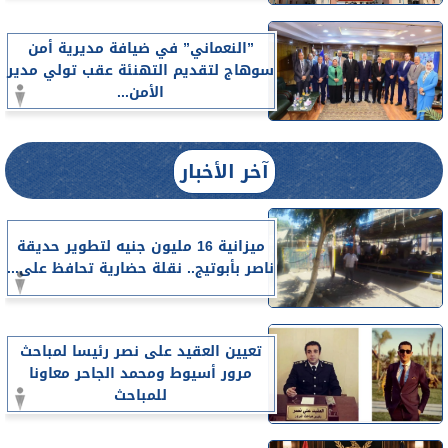
”النعماني” في ضيافة مديرية أمن
سوهاج لتقديم التهنئة عقب تولي مدير
الأمن...
آخر الأخبار
ميزانية 16 مليون جنيه لتطوير حديقة
ناصر بأبوتيج.. نقلة حضارية تحافظ على...
تعيين العقيد على نصر رئيسا لمباحث
مرور أسيوط ومحمد الجاحر معاونا
للمباحث