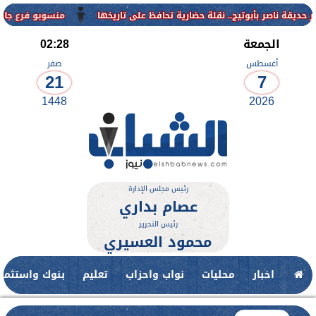
منسوبو فرع جامعة الأزهر للوجه القبلي ي
الجمعة
02:28
أغسطس
صفر
21
7
1448
2026
رئيس مجلس الإدارة
عصام بداري
رئيس التحرير
محمود العسيري
اخبار
محليات
نواب واحزاب
تعليم
بنوك واستثمار