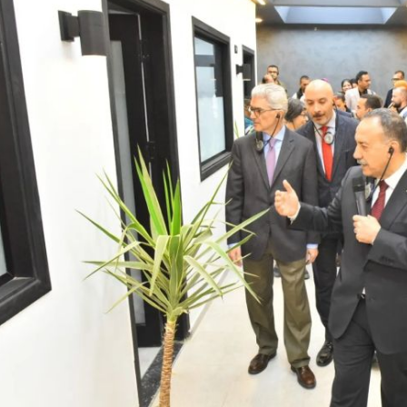
رئيس جامعة بني سويف نجاحاً طبياً
والحنجرة ينجح في استئصال ورم خبيث
جديد بمستشفيات الجامعة
...
من...