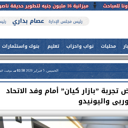
عصام بداري
رئيس مجلس الإدارة
رئيس
ار
محليات
نواب واحزاب
تعليم
بنوك واستثمارات
الخميس، 5 فبراير 2026
02:58 مـ
بتوقيت الق
جربة ”بازار كيان” أمام وفد الاتحاد
وربى واليونيدو
حدث بمستشفيات جامعة اسيوط....
اعلن الدكتور طارق على ، القائم بأعمال
فريق طبي بقسم الأنف والأذن