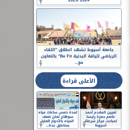
2024 /2025
جامعة أسيوط تشهد انطلاق ”اللقاء
الرياضي للياقة البدنية Be Fit” بالتعاون
مع...
الأعلى قراءة
تعيين المقدم أحمد
لمدة خمس ساعات مياه
عاصم حمزة رئيسا
سوهاج تعلن ضعف
لمباحث مركز شرطة
المياه بالأدوار العليا
أسيوط
بمناطق عدة...