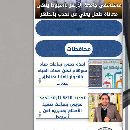
مستشفى جامعة ا
الدواء المصرية يشن حملة رقابية مكبرة
معاناة طفل يعن
لضبط المنشآت الطبية المخالفة.....
محافظات
لمدة خمس ساعات مياه
سوهاج تعلن ضعف المياه
بالأدوار العليا بمناطق
عدة...
تجديد الثقة للرائد احمد
عويس بمباحث تنفيذ
الأحكام بمديرية أمن
أسيوط