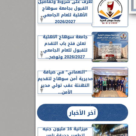
تعرف على شروط وتفاصيل
القبول بجامعة سوهاج
الأهلية للعام الجامعي
2026/2027
جامعة سوهاج الأهلية
تعلن فتح باب التقدم
للقبول للعام الجامعي
2026/2027 وتوضح...
”النعماني” في ضيافة
مديرية أمن سوهاج لتقديم
التهنئة عقب تولي مدير
الأمن...
آخر الأخبار
ميزانية 16 مليون جنيه
لتطوير حديقة ناصر