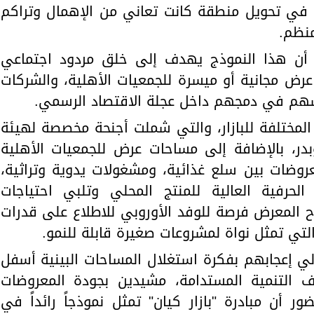
 في تحويل منطقة كانت تعاني من الإهمال وتراكم
منظم.
ى أن هذا النموذج يهدف إلى خلق مردود اجتماعي
عرض مجانية أو ميسرة للجمعيات الأهلية، والشركات
ا يسهم في دمجهم داخل عجلة الاقتصاد الرسمي.
المختلفة للبازار، والتي شملت أجنحة مخصصة لهيئة
در، بالإضافة إلى مساحات عرض للجمعيات الأهلية
عروضات بين سلع غذائية، ومشغولات يدوية وتراثية،
رفية العالية للمنتج المحلي وتلبي احتياجات
اح المعرض فرصة للوفد الأوروبي للاطلاع على قدرات
التي تمثل نواة لمشروعات صغيرة قابلة للنمو.
لي إعجابهم بفكرة استغلال المساحات البينية أسفل
ف التنمية المستدامة، مشيدين بجودة المعروضات
ر أن مبادرة "بازار كيان" تمثل نموذجاً رائداً في