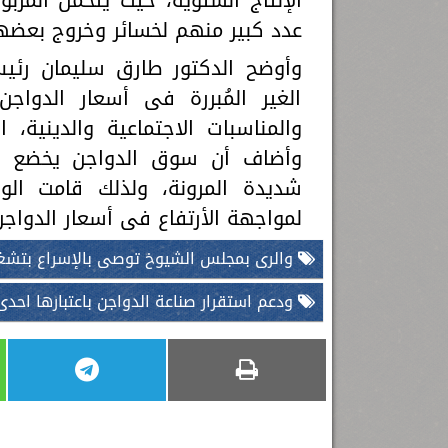
الإنتاج الشتوية، حيث يتحمل المرب
عدد كبير منهم لخسائر وخروج بعضه
وأوضح الدكتور طارق سليمان رئيس ق
الغير المُبررة فى أسعار الدواج
والمناسبات الاجتماعية والدينية، 
وأضاف أن سوق الدواجن يخضع بال
شديدة المرونة، ولذلك قامت الوز
لمواجهة الأرتفاع فى أسعار الدواجن
والرى بمجلس الشيوخ توصى بالإسراع بتشغي
ودعم استقرار صناعة الدواجن باعتبارها احدى