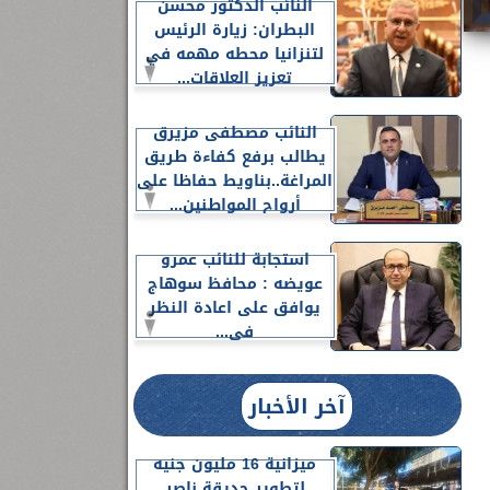
النائب الدكتور محسن
البطران: زيارة الرئيس
لتنزانيا محطه مهمه في
تعزيز العلاقات...
النائب مصطفى مزيرق
يطالب برفع كفاءة طريق
المراغة..بناويط حفاظا على
أرواح المواطنين...
استجابة للنائب عمرو
عويضه : محافظ سوهاج
يوافق على اعادة النظر
فى...
آخر الأخبار
ميزانية 16 مليون جنيه
لتطوير حديقة ناصر