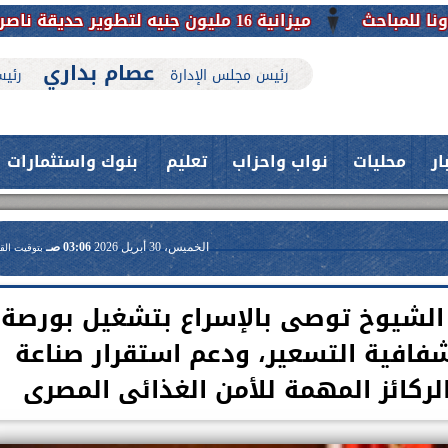
ميزانية 16 مليون جنيه لتطوير حديقة ناصر بأبوتيج.. نقلة حضارية تحافظ على تاريخها
عصام بداري
رئيس مجلس الإدارة
رئيس
ار
محليات
نواب واحزاب
تعليم
بنوك واستثمارات
الخميس، 30 أبريل 2026
03:06 صـ
بتوقيت الق
 الشيوخ توصى بالإسراع بتشغيل بورصة
فافية التسعير، ودعم استقرار صناعة
الركائز المهمة للأمن الغذائى المصرى
حدث بمستشفيات جامعة اسيوط....
فريق طبي بقسم الأنف والأذن
العلاج الحر بمنفلوط بالتعاون مع هيئة