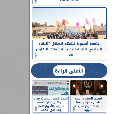
2024 /2025
جامعة أسيوط تشهد انطلاق ”اللقاء
الرياضي للياقة البدنية Be Fit” بالتعاون
مع...
الأعلى قراءة
تعيين المقدم أحمد
لمدة خمس ساعات مياه
عاصم حمزة رئيسا
سوهاج تعلن ضعف
لمباحث مركز شرطة
المياه بالأدوار العليا
أسيوط
بمناطق عدة...