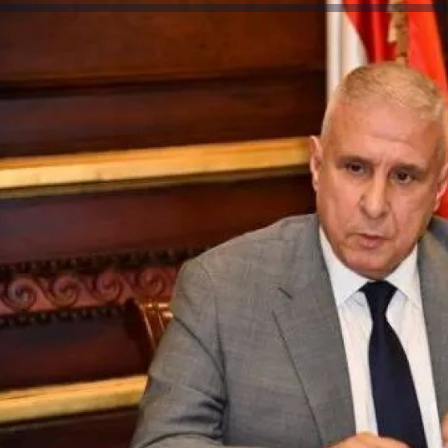
والحنجرة ينجح في استئصال ورم خبيث
الدواء المصرية يشن حملة رقابية مكبرة
لضبط المنشآت الطبية المخالفة
من...
.....