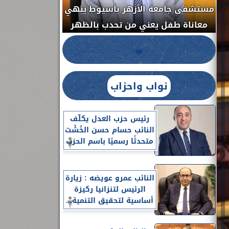
مستشفى جامعة الأزهر بأسيوط ينهي
الج
معاناة طفل يعني من تحدب بالظهر
نواب واحزاب
رئيس حزب العدل يكلّف
النائب حسام حسن الخُشْت
متحدثًا رسميًا باسم الحزب
النائب عمرو عويضه : زيارة
الرئيس لتنزانيا ركيزة
أساسية لتحقيق التنمية...