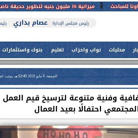
عصام بداري
رئيس مجلس الإدارة
رئيس
ار
محليات
نواب واحزاب
تعليم
بنوك واستثمارات
الجمعة، 8 مايو 2026
12:45 مـ
بتوقيت الق
افية وفنية متنوعة لترسيخ قيم العمل
لمجتمعي احتفالًا بعيد العمال
حدث بمستشفيات جامعة اسيوط....
اعلن الدكتور طارق على ، القائم بأعمال
فريق طبي بقسم الأنف والأذن