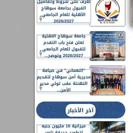
تعرف على شروط وتفاصيل
القبول بجامعة سوهاج
الأهلية للعام الجامعي
2026/2027
جامعة سوهاج الأهلية
تعلن فتح باب التقدم
للقبول للعام الجامعي
2026/2027 وتوضح...
”النعماني” في ضيافة
مديرية أمن سوهاج لتقديم
التهنئة عقب تولي مدير
الأمن...
آخر الأخبار
ميزانية 16 مليون جنيه
لتطوير حديقة ناصر