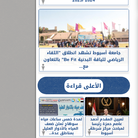
2024 /2025
جامعة أسيوط تشهد انطلاق ”اللقاء
الرياضي للياقة البدنية Be Fit” بالتعاون
مع...
الأعلى قراءة
تعيين المقدم أحمد
لمدة خمس ساعات مياه
عاصم حمزة رئيسا
سوهاج تعلن ضعف
لمباحث مركز شرطة
المياه بالأدوار العليا
أسيوط
بمناطق عدة...