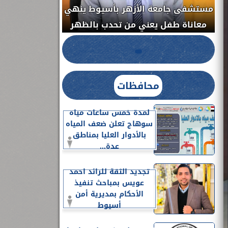
مستشفى جامعة ا
الدواء المصرية يشن حملة رقابية مكبرة
معاناة طفل يعن
لضبط المنشآت الطبية المخالفة.....
محافظات
لمدة خمس ساعات مياه
سوهاج تعلن ضعف المياه
بالأدوار العليا بمناطق
عدة...
تجديد الثقة للرائد احمد
عويس بمباحث تنفيذ
الأحكام بمديرية أمن
أسيوط