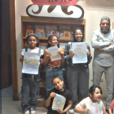
رئيس جامعة بني سويف نجاحاً طبياً
والحنجرة ينجح في استئصال ورم خبيث
جديد بمستشفيات الجامعة
...
من...