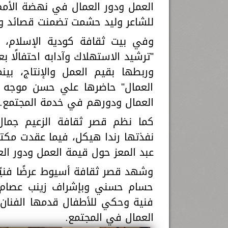
العمل ودور العمال في نهضة الأمم
للشاعر وليد حشمت تضمنت قصائد وط
وفي بيت ثقافة كودية الإسلام، 
"ترشيد الاستهلاك وآدابه احتفالًا ب
وربطها بقيم العمل والإنتاج، بي
العمال" حاضرها علي حسن موجه بال
العمال ودورهم في خدمة المجتمع.
كما نظم قصر ثقافة الزعيم جمال
نفذتها رندا هيكل، فيما عقدت مكت
عبد المعز حول قيمة العمل ودور الع
وشهد قصر ثقافة أسيوط عرضًا فنيًا
حسام حسني وبإشراف زينب عصام، 
فنية وحكي للأطفال قدمها الفنان
العمال في المجتمع.