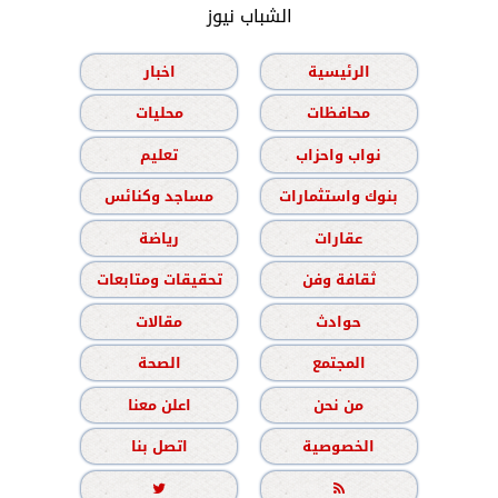
الشباب نيوز
الرئيسية
اخبار
محافظات
محليات
نواب واحزاب
تعليم
بنوك واستثمارات
مساجد وكنائس
عقارات
رياضة
ثقافة وفن
تحقيقات ومتابعات
حوادث
مقالات
المجتمع
الصحة
من نحن
اعلن معنا
الخصوصية
اتصل بنا

