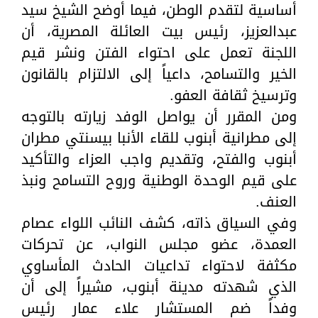
أساسية لتقدم الوطن، فيما أوضح الشيخ سيد
عبدالعزيز، رئيس بيت العائلة المصرية، أن
اللجنة تعمل على احتواء الفتن ونشر قيم
الخير والتسامح، داعياً إلى الالتزام بالقانون
وترسيخ ثقافة العفو.
ومن المقرر أن يواصل الوفد زيارته بالتوجه
إلى مطرانية أبنوب للقاء الأنبا بيسنتي مطران
أبنوب والفتح، وتقديم واجب العزاء والتأكيد
على قيم الوحدة الوطنية وروح التسامح ونبذ
العنف.
وفي السياق ذاته، كشف النائب اللواء عصام
العمدة، عضو مجلس النواب، عن تحركات
مكثفة لاحتواء تداعيات الحادث المأساوي
الذي شهدته مدينة أبنوب، مشيراً إلى أن
وفداً ضم المستشار علاء عمار رئيس