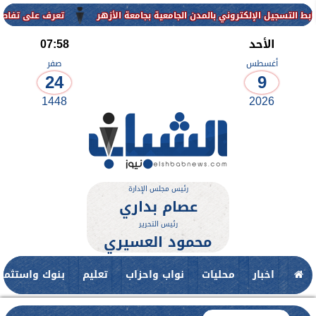
تروني بالمدن الجامعية بجامعة الأزهر
تعرف على تفاصيل وشروط القبول 
الأحد
07:58
أغسطس
صفر
24
9
1448
2026
رئيس مجلس الإدارة
عصام بداري
رئيس التحرير
محمود العسيري
اخبار
محليات
نواب واحزاب
تعليم
بنوك واستثمار