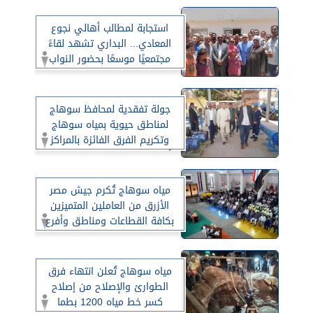
استجابة لمطالب أهالي نجوع
المعادي... البداري تشهد لقاءً
مجتمعيًا موسعًا بحضور النواب
وشركة مياه الشرب
جولة تفقدية لمحافظ سوهاج
لمناطق حيوية بمياه سوهاج
وتكريم الفرق الفائزة بالمراكز
الأولى بمسابقة السلامة والصحة
المهنية
مياه سوهاج تُكرم جيش مصر
الأزرق من العاملين المتميزين
بكافة القطاعات ومناطق وأفرع
الشركة
مياه سوهاج تُعلن انتهاء فرق
الطوارئ والإصلاح من إصلاح
كسر خط مياه 1200 بطما