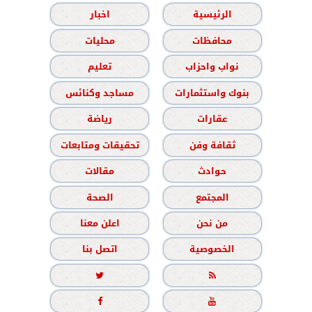
الرئيسية
اخبار
محافظات
محليات
نواب واحزاب
تعليم
بنوك واستثمارات
مساجد وكنائس
عقارات
رياضة
ثقافة وفن
تحقيقات ومتابعات
حوادث
مقالات
المجتمع
الصحة
من نحن
اعلن معنا
الخصوصية
اتصل بنا



