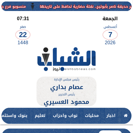
منسوبو فرع جامعة الأزهر للوج
الجمعة
07:31
أغسطس
صفر
22
7
1448
2026
رئيس مجلس الإدارة
عصام بداري
رئيس التحرير
محمود العسيري
اخبار
محليات
نواب واحزاب
تعليم
بنوك واستثمار