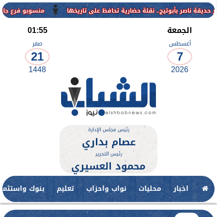
منسوبو فرع جامعة الأزهر للوجه القب
الجمعة
01:55
أغسطس
صفر
21
7
1448
2026
رئيس مجلس الإدارة
عصام بداري
رئيس التحرير
محمود العسيري
اخبار
محليات
نواب واحزاب
تعليم
بنوك واستثمار