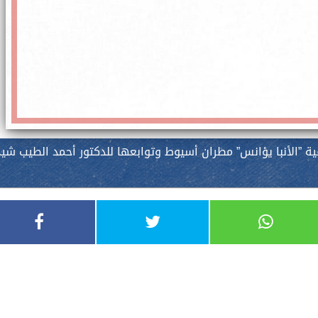
برقية ”الأنبا يؤانس” مطران أسيوط وتوابعها للدكتور أحمد الطيب شي