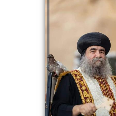
والحنجرة ينجح في استئصال ورم خبيث
الدواء المصرية يشن حملة رقابية مكبرة
لضبط المنشآت الطبية المخالفة
من...
.....