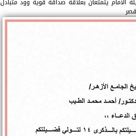
يلة الامام يتمتعان بعلاقة صداقة قوية وود متبادل
قصر