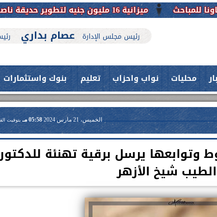
ميزانية 16 مليون جنيه لتطوير حديقة ناصر بأبوتيج.. نقلة حضارية تحافظ على تاريخها
عصام بداري
رئيس مجلس الإدارة
رئيس
ار
محليات
نواب واحزاب
تعليم
بنوك واستثمارات
الخميس، 21 مارس 2024
05:58 مـ
بتوقيت الق
ط وتوابعها يرسل برقية تهنئة للدكتور
الطيب شيخ الأزهر
حدث بمستشفيات جامعة اسيوط....
فريق طبي بقسم الأنف والأذن
العلاج الحر بمنفلوط بالتعاون مع هيئة