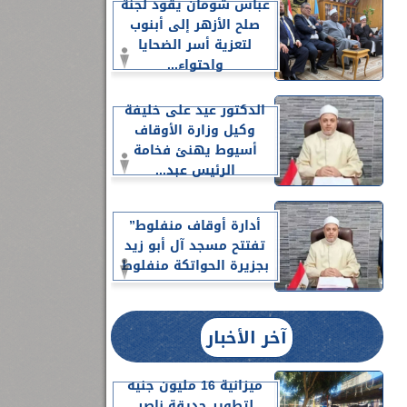
عباس شومان يقود لجنة
صلح الأزهر إلى أبنوب
لتعزية أسر الضحايا
واحتواء...
الدكتور عيد على خليفة
وكيل وزارة الأوقاف
أسيوط يهنئ فخامة
الرئيس عبد...
أدارة أوقاف منفلوط”
تفتتح مسجد آل أبو زيد
بجزيرة الحواتكة منفلوط
آخر الأخبار
ميزانية 16 مليون جنيه
لتطوير حديقة ناصر