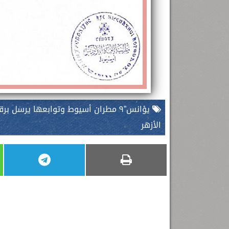
يؤانس”٩ مطران أسيوط وتوابعها يرسل 
الأزهر