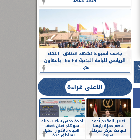
2024 /2025
جامعة أسيوط تشهد انطلاق ”اللقاء
الرياضي للياقة البدنية Be Fit” بالتعاون
خ
مع...
الأعلى قراءة
تعيين المقدم أحمد
لمدة خمس ساعات مياه
عاصم حمزة رئيسا
سوهاج تعلن ضعف
لمباحث مركز شرطة
المياه بالأدوار العليا
أسيوط
بمناطق عدة...