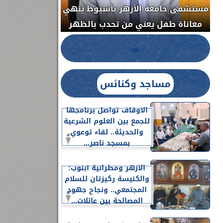
مستشفى جامعة الأزهر بأسيوط ينهي
الج
معاناة طفل يعني من تحدب بالظهر
مساجد وكنائس
الأوقاف تواصل برنامجها
للجمع بين العلوم الشرعية
والحديثة.. لقاء توعوي
بمسجد ناصر...
الأزهر ومطرانية أبنوب:
والكنيسة ركيزتان للسلام
المجتمعي.. ونجاح جهود
المصالحة بين عائلات...