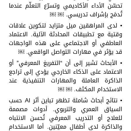
تحسّن الأداء الأكاديمي وتسرّع التعلّم عندما
تُدمَج بإشراف تدريسي. ￼ ￼
• لدى المراهقين ميل متزايد لتكوين علاقات
وقتية مع تطبيقات المحادثة الآلية. الاعتماد
العاطفي أو الاجتماعي على هذه الواجهات
قد يؤثر في مهارات التواصل الواقعي. ￼
• الأبحاث تشير إلى أن “التفريغ المعرفي” أو
الاعتماد على الذكاء الخارجي يؤدي إلى تراجع
الذاكرة العاملة والمهارات التنفيذية عند
الاستخدام المكثف. ￼ ￼
• نتائج أبحاث شاملة تظهر تباين أثر AI حسب
السياق العمري والتربوي. أدوات مصممة
للعلاج أو التدريب المعرفي تُحسن الانتباه
والذاكرة لدى أطفال معيّنين. أما الاستخدام