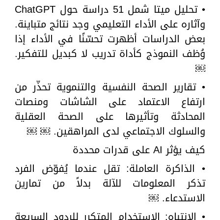
• تحليل ميتا شمل 51 دراسة حول ChatGPT
وآثاره على الأداء التعليمي وجد نتائج متباينة.
بعض الدراسات أظهرت تحسّنًا في الأداء إذا
وُظف النموذج كأداة تدريب لا كبديل للتفكير.
￼
• تقارير الصحة النفسية والتنموية تحذّر من
ارتفاع الاعتماد على الشاشات ومنصات
المحادثة وتأثيرها على الصحة العقلية
والسلوك الاجتماعي لدى المراهقين. ￼ ￼
كيف يؤثر AI على قدرات محددة
• الذاكرة العاملة: تقل عندما يُفوّض الفرد
تذكر المعلومات للآلة بدلاً من تمارين
الاستدعاء. ￼
• الانتباه: الاستخدام المتكرر للردود السريعة