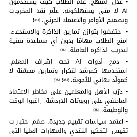
• عدّل المنهج. علم الطلاب كيف يستخدمون
AI لا متى يستهلكونه. علّم نقد المخرجات
وتصميم الأوامر والاعتماد الجزئي. ￼
• احتفظوا بتوازن تمارين الذاكرة والاستدعاء.
امنح الطلاب مهامًا بدون أي مساعدة تقنية
لتدريب الذاكرة العاملة. ￼
• دمج أدوات AI تحت إشراف المعلم.
استخدمها كمرشد لتكرار وتمارين محسّنة لا
كمولّد نهائي للأجوبة. ￼ ￼
• درّب الأهل والمعلمين على مخاطر الاعتماد
العاطفي على روبوتات الدردشة. راقبوا الوقت
والوظيفة. ￼
• اعتمد سياسات تقييم جديدة. صمّم اختبارات
تقيس التفكير النقدي والمهارات العليا التي