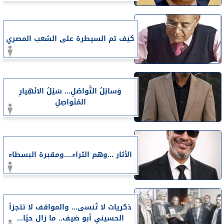
كيف تم السيطرة على الشعب المصري
وَسائِلُ التَّواصُلِ... سَيْلُ الانْهِيارِ
المُتَواصِلِ
الأثار ...وهم الثراء....ومقبرة البسطاء
ذكريات لا تُنسى... والمواقف لا تتجزأ
الحسيني أبو ضيف.. ما زال حيًا...