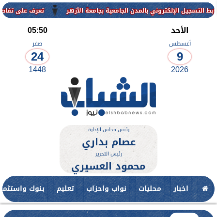
لكتروني بالمدن الجامعية بجامعة الأزهر
تعرف على تفاصيل وشروط القبو
الأحد
05:50
أغسطس
صفر
24
9
1448
2026
رئيس مجلس الإدارة
عصام بداري
رئيس التحرير
محمود العسيري
اخبار
محليات
نواب واحزاب
تعليم
بنوك واستثمار