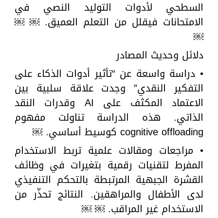
السطحي لأدوات التوليد النصي في
الامتحانات فيقلل من التعلم العميق. ￼ ￼
￼
دلائل وحديث المصادر
• دراسة واسعة عن “تأثير أدوات الذكاء على
التفكير النقدي” وجدت علاقة سلبية بين
الاعتماد المكثف على AI وقدرات النقد
الذاتي. هذه الدراسة تناولت مفهوم
cognitive offloading كوسيط أساسي. ￼
• مراجعات ومقالات علمية تربط الاستخدام
المفرط لتقنيات رقمية بتغيرات في وظائف
القشرة الجبهية المرتبطة بالتحكم التنفيذي
لدى الأطفال والمراهقين. النتائج تحذّر من
الاستخدام غير المراقب. ￼ ￼