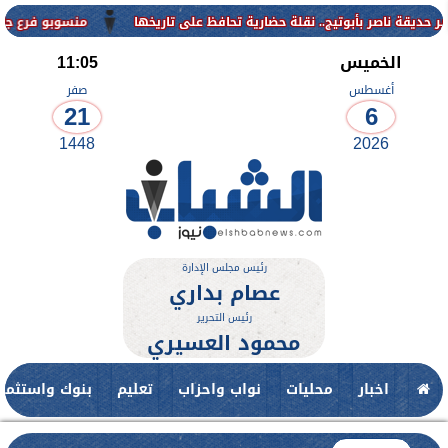
منسوبو فرع جامعة الأزهر ل
الخميس
11:05
أغسطس
صفر
21
6
1448
2026
رئيس مجلس الإدارة
عصام بداري
رئيس التحرير
محمود العسيري
اخبار
محليات
نواب واحزاب
تعليم
بنوك واستثمار