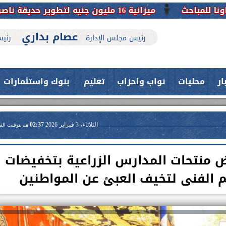
عصام بداري
رئيس مجلس الإدارة
رئيس
ار
محليات
نواب واحزاب
تعليم
بنوك واستثمارات
الثلاثاء، 3 فبراير 2026
02:37 مـ
بتوقيت الق
 منتحات المدارس الزراعية بتخفيضات
حدث بمستشفيات جامعة اسيوط....
اعلن الدكتور طارق على ، القائم بأعمال
فريق طبي بقسم الأنف والأذن