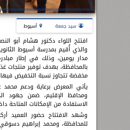
سيد جمعة
أسيوط
افتتح اللواء دكتور هشام أبو الن
والذي أُقيم بمدرسة أسيوط الثانو
مدار يومين، وذلك في إطار مبادرة
بالمحافظة، بهدف توفير منتجات غذائ
مخفضة تتجاوز نسبة التخفيض فيها 25%.
يأتي المعرض برعاية ودعم محمد عبد
ومحافظ الإقليم، ضمن جهود الد
الاستفادة من الإمكانات المتاحة دا
وشهد الافتتاح حضور العميد أرك
للمحافظة، ومحمد إبراهيم دسوقي و