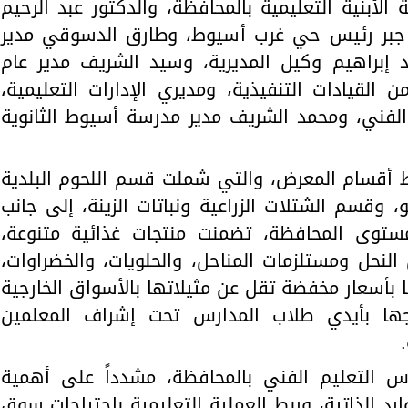
لأبنية التعليمية بالمحافظة، والدكتور عبد الرحيم
ح جبر رئيس حي غرب أسيوط، وطارق الدسوقي مدير
د إبراهيم وكيل المديرية، وسيد الشريف مدير عام
 القيادات التنفيذية، ومديري الإدارات التعليمية،
الفني، ومحمد الشريف مدير مدرسة أسيوط الثانوية
 أقسام المعرض، والتي شملت قسم اللحوم البلدية
 290 جنيها للكيلو، وقسم الشتلات الزراعية ونباتات الزينة، إلى جانب
توى المحافظة، تضمنت منتجات غذائية متنوعة،
النحل ومستلزمات المناحل، والحلويات، والخضراوات،
ا بأسعار مخفضة تقل عن مثيلاتها بالأسواق الخارجية
2%، وتم إنتاجها بأيدي طلاب المدارس تحت إشراف المعلمين
س التعليم الفني بالمحافظة، مشدداً على أهمية
وارد الذاتية، وربط العملية التعليمية باحتياجات سوق