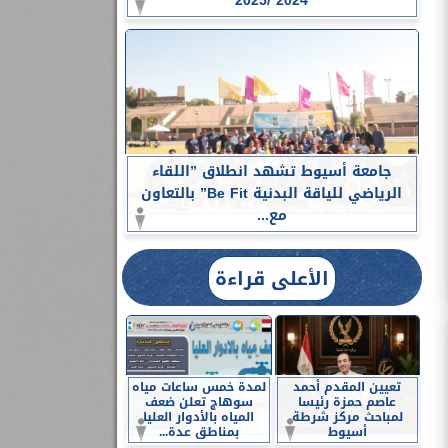
2024 /2025
جامعة أسيوط تشهد انطلاق ”اللقاء
الرياضي للياقة البدنية Be Fit” بالتعاون
مع...
الأعلى قراءة
تعيين المقدم أحمد
لمدة خمس ساعات مياه
عاصم حمزة رئيسا
سوهاج تعلن ضعف
لمباحث مركز شرطة
المياه بالأدوار العليا
أسيوط
بمناطق عدة...