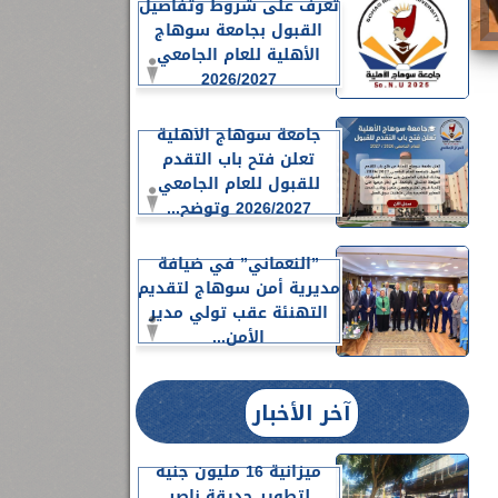
تعرف على شروط وتفاصيل
القبول بجامعة سوهاج
الأهلية للعام الجامعي
2026/2027
جامعة سوهاج الأهلية
تعلن فتح باب التقدم
للقبول للعام الجامعي
2026/2027 وتوضح...
”النعماني” في ضيافة
مديرية أمن سوهاج لتقديم
التهنئة عقب تولي مدير
الأمن...
آخر الأخبار
ميزانية 16 مليون جنيه
لتطوير حديقة ناصر