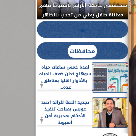
مستشفى جامعة ا
الدواء المصرية يشن حملة رقابية مكبرة
معاناة طفل يعن
لضبط المنشآت الطبية المخالفة.....
محافظات
لمدة خمس ساعات مياه
سوهاج تعلن ضعف المياه
بالأدوار العليا بمناطق
عدة...
تجديد الثقة للرائد احمد
عويس بمباحث تنفيذ
الأحكام بمديرية أمن
أسيوط