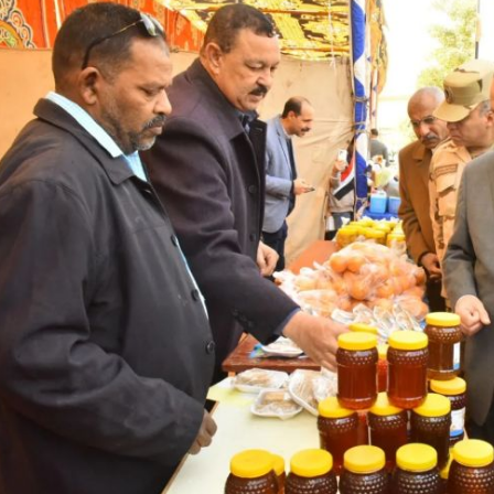
رئيس جامعة بني سويف نجاحاً طبياً
والحنجرة ينجح في استئصال ورم خبيث
جديد بمستشفيات الجامعة
...
من...