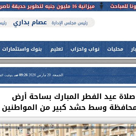
عصام بداري
رئيس مجلس الإدارة
رئيس
ار
محليات
نواب واحزاب
تعليم
بنوك واستثمارات
الجمعة، 20 مارس 2026
09:26 صـ
بتوقيت الق
لاة عيد الفطر المبارك بساحة أرض
المحافظة وسط حشد كبير من المواطنين
حدث بمستشفيات جامعة اسيوط....
اعلن الدكتور طارق على ، القائم بأعمال
فريق طبي بقسم الأنف والأذن