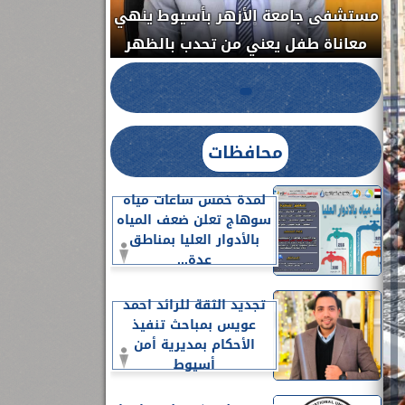
مستشفى جامعة ا
الدواء المصرية يشن حملة رقابية مكبرة
معاناة طفل يعن
لضبط المنشآت الطبية المخالفة.....
محافظات
لمدة خمس ساعات مياه
سوهاج تعلن ضعف المياه
بالأدوار العليا بمناطق
عدة...
تجديد الثقة للرائد احمد
عويس بمباحث تنفيذ
الأحكام بمديرية أمن
أسيوط