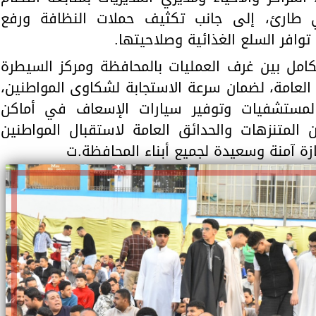
ي طارئ، إلى جانب تكثيف حملات النظافة ورفع
توافر السلع الغذائية وصلاحيتها.
كامل بين غرف العمليات بالمحافظة ومركز السيطرة
العامة، لضمان سرعة الاستجابة لشكاوى المواطنين،
المستشفيات وتوفير سيارات الإسعاف في أماكن
ن المتنزهات والحدائق العامة لاستقبال المواطنين
ازة آمنة وسعيدة لجميع أبناء المحافظة.ت