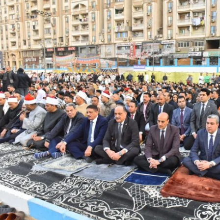
رئيس جامعة بني سويف نجاحاً طبياً
والحنجرة ينجح في استئصال ورم خبيث
جديد بمستشفيات الجامعة
...
من...