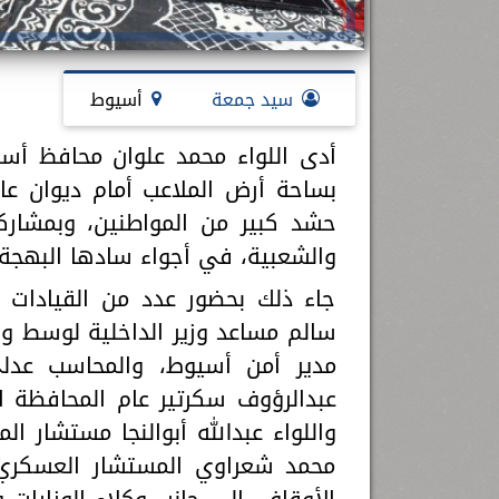
سيد جمعة
أسيوط
أدى اللواء محمد علوان محافظ أسي
بساحة أرض الملاعب أمام ديوان 
حشد كبير من المواطنين، وبمشاركة
والشعبية، في أجواء سادها البهجة 
جاء ذلك بحضور عدد من القيادات ا
سالم مساعد وزير الداخلية لوسط وشم
مدير أمن أسيوط، والمحاسب عدلي
عبدالرؤوف سكرتير عام المحافظة ا
واللواء عبدالله أبوالنجا مستشار ا
محمد شعراوي المستشار العسكري 
الأوقاف، إلى جانب وكلاء الوزارات و