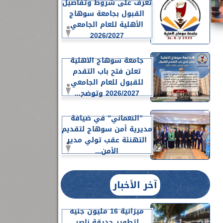
تعرف على شروط وتفاصيل
القبول بجامعة سوهاج
الأهلية للعام الجامعي
2026/2027
جامعة سوهاج الأهلية
تعلن فتح باب التقدم
للقبول للعام الجامعي
2026/2027 وتوضح...
”النعماني” في ضيافة
مديرية أمن سوهاج لتقديم
التهنئة عقب تولي مدير
الأمن...
آخر الأخبار
ميزانية 16 مليون جنيه
لتطوير حديقة ناصر