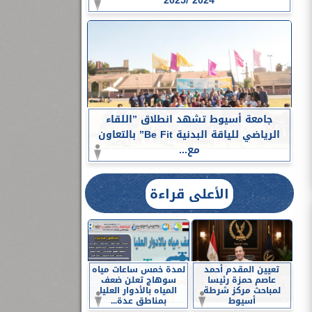
2024 /2025
جامعة أسيوط تشهد انطلاق ”اللقاء
الرياضي للياقة البدنية Be Fit” بالتعاون
مع...
الأعلى قراءة
تعيين المقدم أحمد
لمدة خمس ساعات مياه
عاصم حمزة رئيسا
سوهاج تعلن ضعف
لمباحث مركز شرطة
المياه بالأدوار العليا
أسيوط
بمناطق عدة...