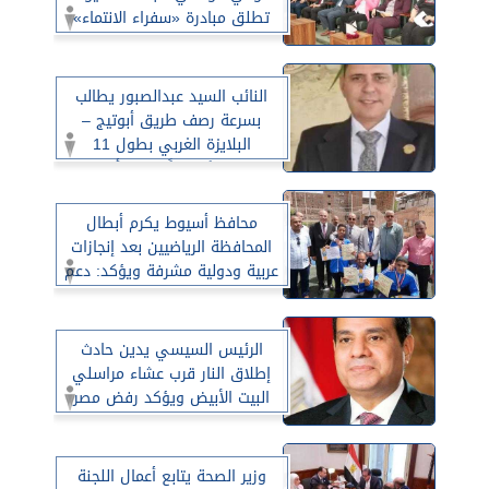
تطلق مبادرة «سفراء الانتماء»
النائب السيد عبدالصبور يطالب
بسرعة رصف طريق أبوتيج –
البلايزة الغربي بطول 11
كيلومترًا حفاظًا على أرواح
المواطنين
محافظ أسيوط يكرم أبطال
المحافظة الرياضيين بعد إنجازات
عربية ودولية مشرفة ويؤكد: دعم
الموهوبين مستمر لرفع اسم
مصر عاليًا
الرئيس السيسي يدين حادث
إطلاق النار قرب عشاء مراسلي
البيت الأبيض ويؤكد رفض مصر
للعنف السياسي
وزير الصحة يتابع أعمال اللجنة