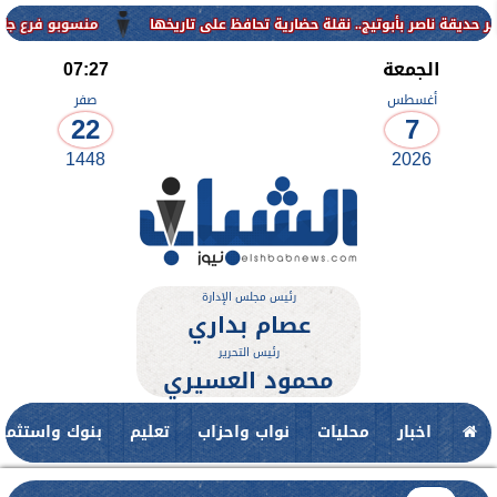
منسوبو فرع جامعة الأزهر للو
الجمعة
07:27
أغسطس
صفر
22
7
1448
2026
رئيس مجلس الإدارة
عصام بداري
رئيس التحرير
محمود العسيري
اخبار
محليات
نواب واحزاب
تعليم
بنوك واستثمار