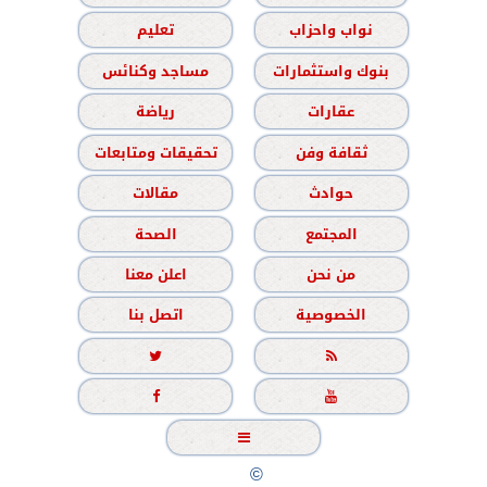
نواب واحزاب
تعليم
بنوك واستثمارات
مساجد وكنائس
عقارات
رياضة
ثقافة وفن
تحقيقات ومتابعات
حوادث
مقالات
المجتمع
الصحة
من نحن
اعلن معنا
الخصوصية
اتصل بنا





جميع الحقوق محفوظة
©
2020 - 2026 - الشباب نيوز