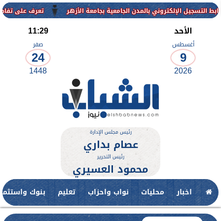
لإلكتروني بالمدن الجامعية بجامعة الأزهر
تعرف على تفاصيل وشروط الق
الأحد
11:29
أغسطس
صفر
24
9
1448
2026
رئيس مجلس الإدارة
عصام بداري
رئيس التحرير
محمود العسيري
اخبار
محليات
نواب واحزاب
تعليم
بنوك واستثمار