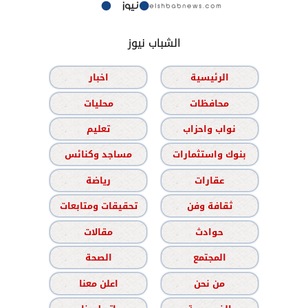
الشباب نيوز
الرئيسية
اخبار
محافظات
محليات
نواب واحزاب
تعليم
بنوك واستثمارات
مساجد وكنائس
عقارات
رياضة
ثقافة وفن
تحقيقات ومتابعات
حوادث
مقالات
المجتمع
الصحة
من نحن
اعلن معنا