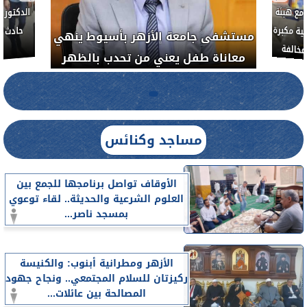
مع هيئة
ة مكبرة
مستشفى جامعة الأزهر بأسيوط ينهي
خالفة
معاناة طفل يعني من تحدب بالظهر
مساجد وكنائس
الأوقاف تواصل برنامجها للجمع بين
العلوم الشرعية والحديثة.. لقاء توعوي
بمسجد ناصر...
الأزهر ومطرانية أبنوب: والكنيسة
ركيزتان للسلام المجتمعي.. ونجاح جهود
المصالحة بين عائلات...