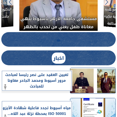
ط....
لأذن
العلاج الحر بمنفلوط بالتعاون مع هيئة
مستشفى 
رم خبيث
الدواء المصرية يشن حملة رقابية مكبرة
معاناة 
لضبط المنشآت الطبية المخالفة.....
اخبار
تعيين العقيد على نصر رئيسا لمباحث
مرور أسيوط ومحمد الجاحر معاونا
للمباحث
مياه أسيوط تجدد فاعلية شهادة الأيزو
ISO 50001 بمحطة نزلة عبد اللاه...