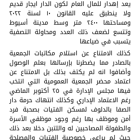
يعد إهدار للمال العام لكون الدار ايجار قديم
ولا ينطبق عليه القانون ١٠ لسنة ٢٠٢٢
ومساحتها ٢٤٠٠ متر وسط مدينة أسيوط
وتتسع لضعف ذلك العدد ومحاولة التصفية
يتسبب في ضياعها
كذلك الامتناع عن استلام مكاتبات الجمعية
بالصادر مما يضطرنا بإرسالها بعلم الوصول
وأضافوا انه لم يكتف بذلك بل الامتناع عن
اعتماد محضر الجمعية العمومية التي انتخب
فيها مجلس الإدارة في ٢٥ أكتوبر الماضي
رغم الاعتماد الإداري وكذلك انتهاك حرمة دار
الصفا بالدلوف لمسكن الفتيات بصحبة فرد
أمن وموظف بها رغم وجود موظفي الأسرة
والطفولة المصاحبين له واللتبن دخلا بعد ذلك
حيث لم يراعي خصوصية الفتيات والمصلحة