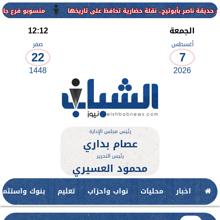
منسوبو فرع جامعة الأزهر للوجه ال
الجمعة
12:12
أغسطس
صفر
22
7
1448
2026
رئيس مجلس الإدارة
عصام بداري
رئيس التحرير
محمود العسيري
اخبار
محليات
نواب واحزاب
تعليم
بنوك واستثمار