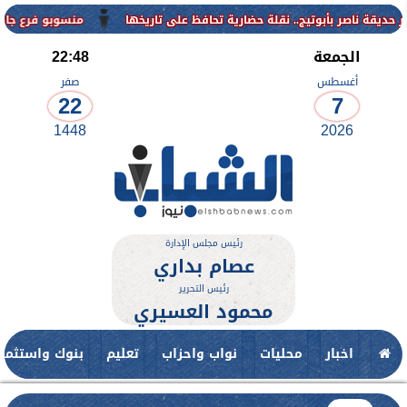
منسوبو فرع جامعة الأزهر للوجه الق
الجمعة
22:48
أغسطس
صفر
22
7
1448
2026
رئيس مجلس الإدارة
عصام بداري
رئيس التحرير
محمود العسيري
اخبار
محليات
نواب واحزاب
تعليم
بنوك واستثمار