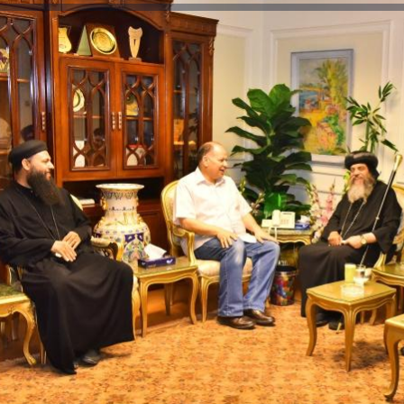
رئيس جامعة بني سويف نجاحاً طبياً
والحنجرة ينجح في استئصال ورم خبيث
جديد بمستشفيات الجامعة
...
من...