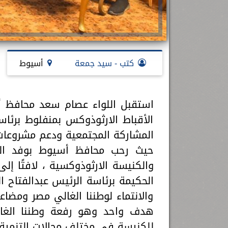
كتب - سيد جمعة
أسيوط
استقبل اللواء عصام سعد محافظ أس
الأقباط الارثوذوكس بمنفلوط برئاس
المشاركة المجتمعية ودعم مشروعات 
حيث رحب محافظ أسيوط بوفد المط
والكنيسة الارثوذوكسية ، لافتًا إ
الحكيمة برئاسة الرئيس عبدالفتاح
والانتماء لوطننا الغالي مصر ومضاع
هدف واحد وهو رفعة وطننا الغال
للكنيسة في مختلف مجالات التنمية ب