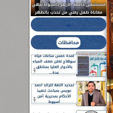
مستشفى جامعة ا
الدواء المصرية يشن حملة رقابية مكبرة
معاناة طفل يعن
لضبط المنشآت الطبية المخالفة.....
محافظات
لمدة خمس ساعات مياه
سوهاج تعلن ضعف المياه
بالأدوار العليا بمناطق
عدة...
تجديد الثقة للرائد احمد
عويس بمباحث تنفيذ
الأحكام بمديرية أمن
أسيوط