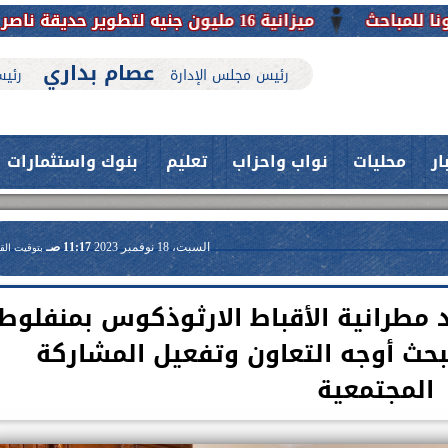
عصام بداري
رئيس مجلس الإدارة
رئيس
ار
محليات
نواب واحزاب
تعليم
بنوك واستثمارات
السبت، 18 نوفمبر 2023
11:17 صـ
بتوقيت الق
مطرانية الأقباط الارثوذكوس بمنفلوط
لبحث أوجه التعاون وتفعيل المشاركة
المجتمعية
حدث بمستشفيات جامعة اسيوط....
اعلن الدكتور طارق على ، القائم بأعمال
فريق طبي بقسم الأنف والأذن