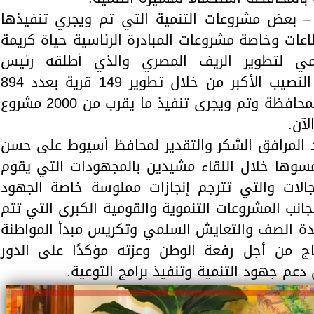
– بعض مشروعات التنمية التي تم ويجري تنفيذها
ات وخاصة مشروعات المبادرة الرئاسية حياة كريمة
ومي لتطوير الريف المصري والذي أطلقه رئيس
الجمهورية وكان لمحافظة أسيوط النصيب الأكبر من خلال تطوير 149 قرية بعدد 894
تابعًا بنطاق 7 مراكز على مستوى المحافظة وتم ويجرى تنفيذ ما يقرب من 2000 مشروع
فد المرافق الشكر والتقدير لمحافظ أسيوط على حسن
لمسوها خلال اللقاء مشيدين بالمجهودات التي يقوم
لات والتي تترجم إنجازات مملوسة خاصة الجهود
بجانب المشروعات التنموية والقومية الكبرى التي تتم
دة الصف والتعايش السلمي وتكريس مبدأ المواطنة
اج من أجل رفعة الوطن وعزته مؤكدًا على الدور
عم جهود التنمية وتنفيذ برامج التوعية.