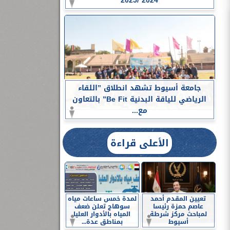
2024 /2025
جامعة أسيوط تشهد انطلاق ”اللقاء
الرياضي للياقة البدنية Be Fit” بالتعاون
مع...
الأعلى قراءة
تعيين المقدم أحمد
لمدة خمس ساعات مياه
عاصم حمزة رئيسا
سوهاج تعلن ضعف
لمباحث مركز شرطة
المياه بالأدوار العليا
أسيوط
بمناطق عدة...