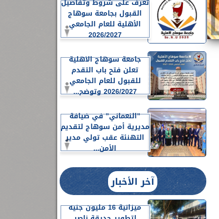
تعرف على شروط وتفاصيل
القبول بجامعة سوهاج
الأهلية للعام الجامعي
2026/2027
جامعة سوهاج الأهلية
تعلن فتح باب التقدم
للقبول للعام الجامعي
2026/2027 وتوضح...
”النعماني” في ضيافة
مديرية أمن سوهاج لتقديم
التهنئة عقب تولي مدير
الأمن...
آخر الأخبار
ميزانية 16 مليون جنيه
لتطوير حديقة ناصر