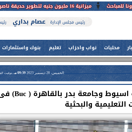
ارية تحافظ على تاريخها
عصام بداري
رئيس مجلس الإدارة
رئيس
ار
محليات
نواب واحزاب
تعليم
بنوك واستثمارات
الخميس، 28 ديسمبر 2023
09:39 مـ
بتوقيت الق
بروتوكول تعاون بين جامعة اسيوط وجامعة بدر بالقاهرة ( c
 التعليمية والبحثية
حدث بمستشفيات جامعة اسيوط....
اعلن الدكتور طارق على ، القائم بأعمال
فريق طبي بقسم الأنف والأذن