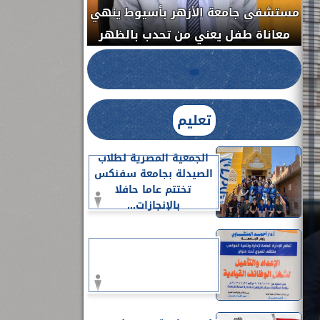
مستشفى جامعة ا
الدواء المصرية يشن حملة رقابية مكبرة
معاناة طفل يعن
لضبط المنشآت الطبية المخالفة.....
تعليم
الجمعية المصرية لطلاب
الصيدلة بجامعة سفنكس
تختتم عاما حافلا
بالإنجازات...