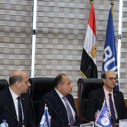
رئيس جامعة بني سويف نجاحاً طبياً
والحنجرة ينجح في استئصال ورم خبيث
جديد بمستشفيات الجامعة
...
من...