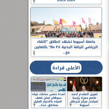
2024 /2025
جامعة أسيوط تشهد انطلاق ”اللقاء
الرياضي للياقة البدنية Be Fit” بالتعاون
مع...
الأعلى قراءة
تعيين المقدم أحمد
لمدة خمس ساعات مياه
عاصم حمزة رئيسا
سوهاج تعلن ضعف
لمباحث مركز شرطة
المياه بالأدوار العليا
أسيوط
بمناطق عدة...