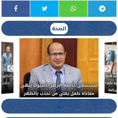
الصحة
بناءً عل
الدكتور 
حادث أ
مع هيئة
ة مكبرة
مستشفى جامعة الأزهر بأسيوط ينهي
خالفة
معاناة طفل يعني من تحدب بالظهر