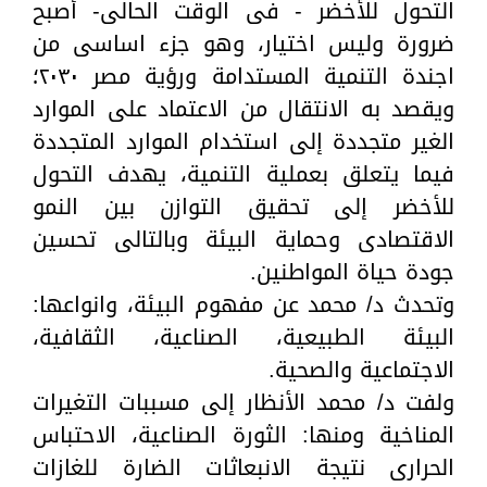
التحول للأخضر - فى الوقت الحالى- أصبح
ضرورة وليس اختيار، وهو جزء اساسى من
اجندة التنمية المستدامة ورؤية مصر ٢٠٣٠؛
ويقصد به الانتقال من الاعتماد على الموارد
الغير متجددة إلى استخدام الموارد المتجددة
فيما يتعلق بعملية التنمية، يهدف التحول
للأخضر إلى تحقيق التوازن بين النمو
الاقتصادى وحماية البيئة وبالتالى تحسين
جودة حياة المواطنين.
وتحدث د/ محمد عن مفهوم البيئة، وانواعها:
البيئة الطبيعية، الصناعية، الثقافية،
الاجتماعية والصحية.
ولفت د/ محمد الأنظار إلى مسببات التغيرات
المناخية ومنها: الثورة الصناعية، الاحتباس
الحرارى نتيجة الانبعاثات الضارة للغازات