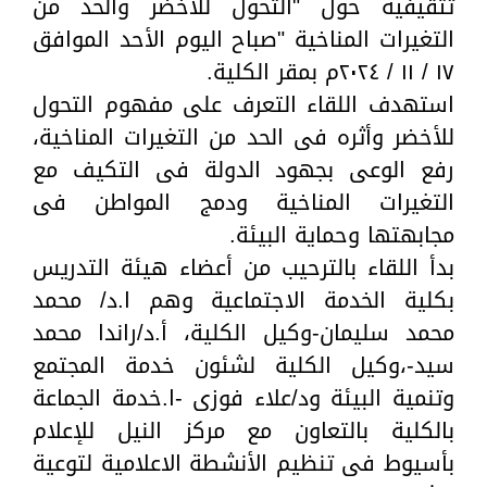
تثقيفية حول "التحول للأخضر والحد من
التغيرات المناخية "صباح اليوم الأحد الموافق
١٧ / ١١ / ٢٠٢٤م بمقر الكلية.
استهدف اللقاء التعرف على مفهوم التحول
للأخضر وأثره فى الحد من التغيرات المناخية،
رفع الوعى بجهود الدولة فى التكيف مع
التغيرات المناخية ودمج المواطن فى
مجابهتها وحماية البيئة.
بدأ اللقاء بالترحيب من أعضاء هيئة التدريس
بكلية الخدمة الاجتماعية وهم ا.د/ محمد
محمد سليمان-وكيل الكلية، أ.د/راندا محمد
سيد-،وكيل الكلية لشئون خدمة المجتمع
وتنمية البيئة ود/علاء فوزى -ا.خدمة الجماعة
بالكلية بالتعاون مع مركز النيل للإعلام
بأسيوط فى تنظيم الأنشطة الاعلامية لتوعية