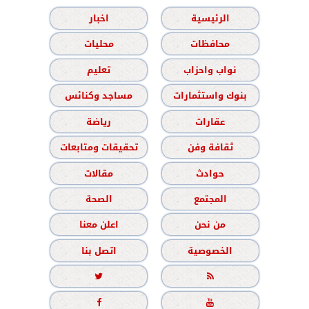
الرئيسية
اخبار
محافظات
محليات
نواب واحزاب
تعليم
بنوك واستثمارات
مساجد وكنائس
عقارات
رياضة
ثقافة وفن
تحقيقات ومتابعات
حوادث
مقالات
المجتمع
الصحة
من نحن
اعلن معنا
الخصوصية
اتصل بنا



