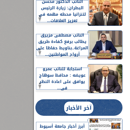
النائب الدكتور محسن
البطران: زيارة الرئيس
لتنزانيا محطه مهمه في
تعزيز العلاقات...
النائب مصطفى مزيرق
يطالب برفع كفاءة طريق
المراغة..بناويط حفاظا على
أرواح المواطنين...
استجابة للنائب عمرو
عويضه : محافظ سوهاج
يوافق على اعادة النظر
فى...
آخر الأخبار
أبرز أخبار جامعة أسيوط