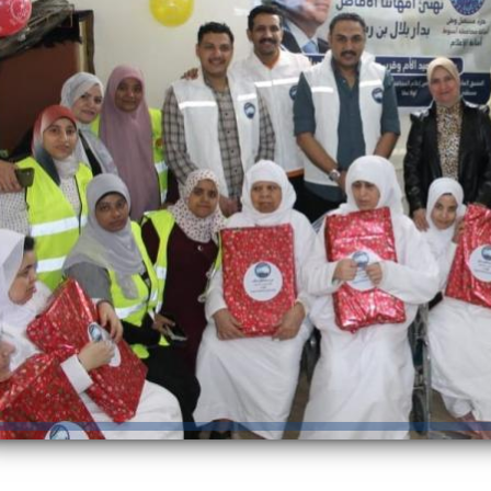
والحنجرة ينجح في استئصال ورم خبيث
الدواء المصرية يشن حملة رقابية مكبرة
لضبط المنشآت الطبية المخالفة
من...
.....