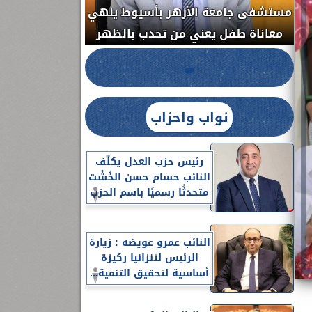
مستشفى جامعة الأزهر بأسيوط ينهي
الج
معاناة طفل يعني من تحدب بالظهر
نواب واحزاب
رئيس حزب العدل يكلّف
النائب حسام حسن الخُشْت
متحدثًا رسميًا باسم الحزب
النائب عمرو عويضه : زيارة
الرئيس لتنزانيا ركيزة
أساسية لتحقيق التنمية...