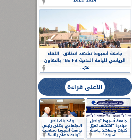
2024 /2025
جامعة أسيوط تشهد انطلاق ”اللقاء
الرياضي للياقة البدنية Be Fit” بالتعاون
مع...
الأعلى قراءة
جامعة أسيوط تواصل
وفد بنك ناصر
مبادرة ”اكتشف تميّز
الاجتماعي يهنئ رئيس
كليات ومعاهد جامعة
جامعة أسيوط بمناسبة
أسيوط”..
توليه مهام رئاسة...