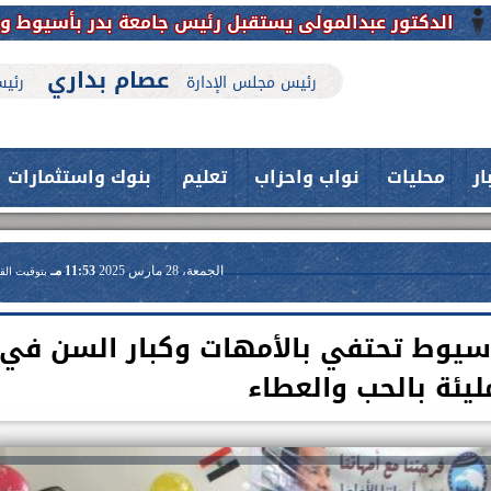
المولى يستقبل رئيس جامعة بدر بأسيوط ونائبه للتهنئة وب
عصام بداري
رئيس مجلس الإدارة
رئيس
ار
محليات
نواب واحزاب
تعليم
بنوك واستثمارات
الجمعة، 28 مارس 2025
11:53 مـ
بتوقيت الق
أسيوط تحتفي بالأمهات وكبار السن في
ليئة بالحب والعطاء
حدث بمستشفيات جامعة اسيوط....
فريق طبي بقسم الأنف والأذن
العلاج الحر بمنفلوط بالتعاون مع هيئة