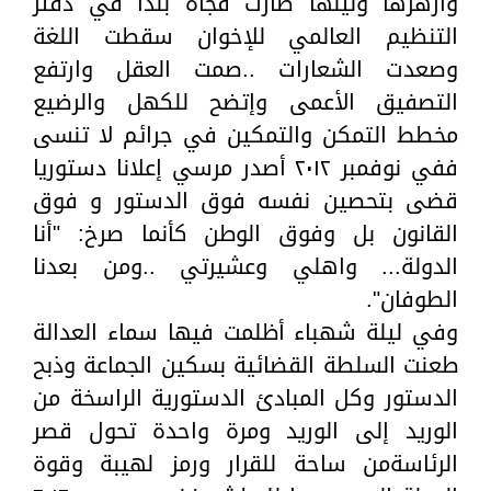
وأزهرها ونيلها صارت فجأة بندا في دفتر
التنظيم العالمي للإخوان سقطت اللغة
وصعدت الشعارات ..صمت العقل وارتفع
التصفيق الأعمى وإتضح للكهل والرضيع
مخطط التمكن والتمكين في جرائم لا تنسى
ففي نوفمبر ٢٠١٢ أصدر مرسي إعلانا دستوريا
قضى بتحصين نفسه فوق الدستور و فوق
القانون بل وفوق الوطن كأنما صرخ: "أنا
الدولة... واهلي وعشيرتي ..ومن بعدنا
الطوفان".
وفي ليلة شهباء أظلمت فيها سماء العدالة
طعنت السلطة القضائية بسكين الجماعة وذبح
الدستور وكل المبادئ الدستورية الراسخة من
الوريد إلى الوريد ومرة واحدة تحول قصر
الرئاسةمن ساحة للقرار ورمز لهيبة وقوة