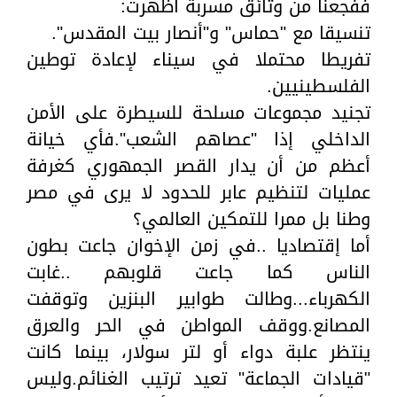
ففجعنا من وثائق مسربة أظهرت:
تنسيقا مع "حماس" و"أنصار بيت المقدس".
تفريطا محتملا في سيناء لإعادة توطين
الفلسطينيين.
تجنيد مجموعات مسلحة للسيطرة على الأمن
الداخلي إذا "عصاهم الشعب".فأي خيانة
أعظم من أن يدار القصر الجمهوري كغرفة
عمليات لتنظيم عابر للحدود لا يرى في مصر
وطنا بل ممرا للتمكين العالمي؟
أما إقتصاديا ..في زمن الإخوان جاعت بطون
الناس كما جاعت قلوبهم ..غابت
الكهرباء...وطالت طوابير البنزين وتوقفت
المصانع.ووقف المواطن في الحر والعرق
ينتظر علبة دواء أو لتر سولار، بينما كانت
"قيادات الجماعة" تعيد ترتيب الغنائم.وليس