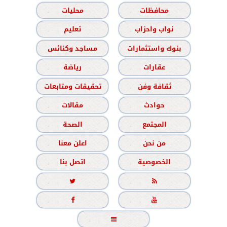
محافظات
محليات
نواب واحزاب
تعليم
بنوك واستثمارات
مساجد وكنائس
عقارات
رياضة
ثقافة وفن
تحقيقات ومتابعات
حوادث
مقالات
المجتمع
الصحة
من نحن
اعلن معنا
الخصوصية
اتصل بنا




