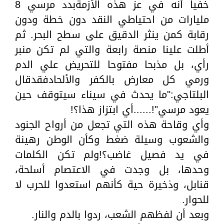
خفيا أنه في عز هذه الأزمةبدد مرسي 8
مليارات من احتياطي النقد دون خطة ودون
رقابة كمن ينثر الدقيق على سطح البحر. ثم
أطلت علينا منصة رابعة والتي لم تكن منبر
رأي، بل مذبحا مفتوحا للتحريض علي الدم
ورمي كل معارض بالكفر والألحادفقدقال
البلتاجي:"ما يحدث في سيناء سيتوقف حين
يعود مرسي"!......أي ابتزاز هذا؟!
وأي وقاحة هذه التي تجعل من أرواح الجنود
والشعوب وسيلة ضغط وكأن الوطن رهينة
في يد فصيل غاضب؟!ولم تكن الكلمات
وحدها، بل وجدت في الاعتصام أسلحة،
قنابل، وذخيرة حية كأنهم استعدوا للحرب لا
للحوار.
وبعد أن لفظهم الشعب، ردوا بالدم والنار.