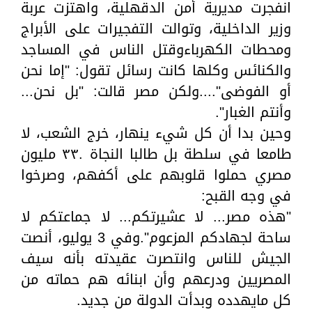
انفجرت مديرية أمن الدقهلية، واهتزت عربة
وزير الداخلية، وتوالت التفجيرات على الأبراج
ومحطات الكهرباءوقتل الناس في المساجد
والكنائس وكلها كانت رسائل تقول: "إما نحن
أو الفوضى"....ولكن مصر قالت: "بل نحن...
وأنتم الغبار".
وحين بدا أن كل شيء ينهار، خرج الشعب، لا
طامعا في سلطة بل طالبا النجاة .٣٣ مليون
مصري حملوا قلوبهم على أكفهم، وصرخوا
في وجه القبح:
"هذه مصر... لا عشيرتكم... لا جماعتكم لا
ساحة لجهادكم المزعوم".وفي 3 يوليو، أنصت
الجيش للناس وانتصرت عقيدته بأنه سيف
المصريين ودرعهم وأن ابنائه هم حماته من
كل مايهدده وبدأت الدولة من جديد.