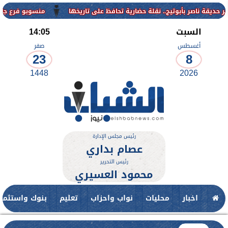
منسوبو فرع جامعة الأزهر للوج
السبت
14:05
أغسطس
صفر
23
8
1448
2026
رئيس مجلس الإدارة
عصام بداري
رئيس التحرير
محمود العسيري
اخبار
محليات
نواب واحزاب
تعليم
بنوك واستثمار