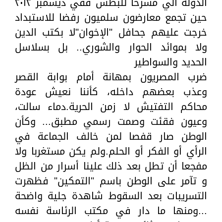
الدولة الي مسرحا للبطش ففي ديسمبر ٢٠١٢
حين تجمع معارضون سلميون رفضا للاستبداد
خرجت عليهم جحافل "الإخوان"لا بكتب الدين
ولا بموائد الحوار والشوري.. بل بسلاسل
الحديد والسواطير
ضرب المصريون بمهانة أمام بوابة القصر
وعذب بعضهم داخله، كأننا نعيش عودة
محاكم التفتيش لا زمن الحرية.دماء سالت،
وعيون فقئت وصمت رسمي مطبق... وكأن
الوطن صار قفصا لمن خالف الجماعة في
الرأي أو الفكر أو الحلم.ولم يكن مستغربا ولا
مفجعا أن تطل بعد ذلك علينا أسرار من الظل
و تآمر على الوطن باسم "التمكين" فظهرت
التسريبات بعد السقوط شاهدة جلية واضحة
...ومنها ما دار في مكتب الرئاسة نفسه