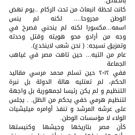
بالخلاص.
كانت لحظة انبعاث من تحت الركام ..يوم نهض
الوطن مجروحا.... لكنه لم ينس
اسمه...مكسورا لكنه لم ينحني فصرخ في
وجه من أرادو محو هويته وقتل وحدته
وتمزيق نسيجه: ( نحن شعب لاينخدع).
عام من التيه... حين تاهت مصر في غياهب
الجماعة
ففي ٢٠١٢ حين تسلم محمد مرسي مقاليد
الحكم، لم تعتليه هالة الدولة بل نبرة
التنظيم و لم يكن رئيسا لجمهورية بل واجهة
لتنظيم هرمي خفي يحكم من الظل. . يجلس
على عرشه المرشد و تنفذ أوامره ميليشيات
الولاء لا مؤسسات الوطن.
كأن مصر بتاريخها وجيشها وكنيستها