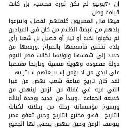
إن ٣٠يونيو لم تكن ثورة فحسب، بل كانت
قيامة وطن
فيها قال المصريون كلمتهم الفصل، وانتزعوا
بلدهم من قبضة الظلام من كان في الميادين
لم يكونوا نخبة أو تيار أو فصيل بل شعبا رأى
بلده تختنق فأسعفها بالصراخ .ورفعها من
جديد إلى شمسها ولولاها لكانت مصر اليوم
دولة مفقودة وهوية منسية وتاريخا مغتصبا
على أيدي من لا يؤمن إلا ببيعتهم لا بترابها .
لقد كان تاريخ قيامة شعب نهض من قبرا
القي فيه في غفلة من الزمن لينهض من
خديعة الجماعة ..ويبدأ من جديد بوحدة أبنائه
ورسوخ مؤسساته رحلة من رحلاته لكتابة
التاريخ ..فهو مخترع التاريخ وحين تغفو مصر
يتوقف الزمن وحين تنهض ينحني لها الجميع