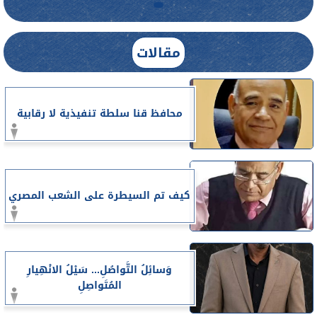
مقالات
محافظ قنا سلطة تنفيذية لا رقابية
كيف تم السيطرة على الشعب المصري
وَسائِلُ التَّواصُلِ... سَيْلُ الانْهِيارِ
المُتَواصِلِ