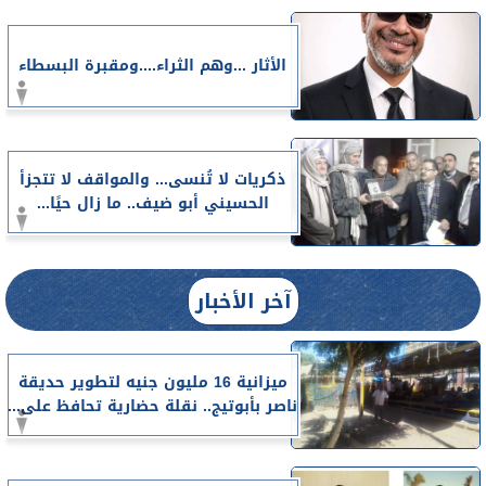
الأثار ...وهم الثراء....ومقبرة البسطاء
ذكريات لا تُنسى... والمواقف لا تتجزأ
الحسيني أبو ضيف.. ما زال حيًا...
آخر الأخبار
ميزانية 16 مليون جنيه لتطوير حديقة
ناصر بأبوتيج.. نقلة حضارية تحافظ على...