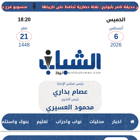
منسوبو فرع جامعة الأزهر للوج
الخميس
18:20
أغسطس
صفر
21
6
1448
2026
رئيس مجلس الإدارة
عصام بداري
رئيس التحرير
محمود العسيري
اخبار
محليات
نواب واحزاب
تعليم
بنوك واستثمار