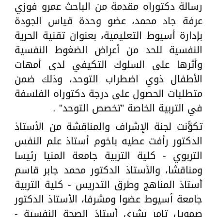
رسالة دكتوراه مقدمة من الباحث عمرو فوزي
عرفة جاد محمد، عضو وحدة قياس الجودة
بإدارة أسيوط التعليمية، بعنوان تقنية الحرية
النفسية للحد من أعراض الضغوط النفسية
وأثرها على السلوك التكيفي لدى أمهات
الأطفال ذوي اضطراب التوحد، وذلك ضمن
متطلبات الحصول على درجة دكتوراه الفلسفة
في التربية الخاصة "تخصص التوحد" .
تكوَّنت لجنة الإشراف والمناقشة من الأستاذ
الدكتور رأفت عطيه باخوم أستاذ علم النفس
التربوي - كلية التربية جامعة المنيا رئيسا
ومناقشا، والأستاذ الدكتور محمد جابر قاسم
أستاذ المناهج وطرق التدريس - كلية التربية
جامعة أسيوط عضوا ومشرفا، الأستاذ الدكتور
صمويل تامر بشرى أستاذ الصحة النفسية -