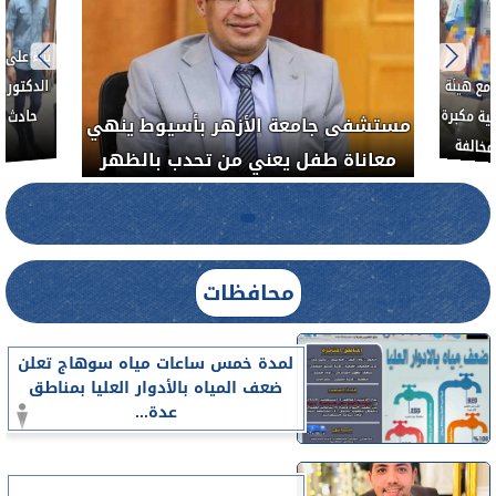
بناءً عل
الدكتور 
حادث أ
مع هيئة
ة مكبرة
مستشفى جامعة الأزهر بأسيوط ينهي
خالفة
معاناة طفل يعني من تحدب بالظهر
محافظات
لمدة خمس ساعات مياه سوهاج تعلن
ضعف المياه بالأدوار العليا بمناطق
عدة...