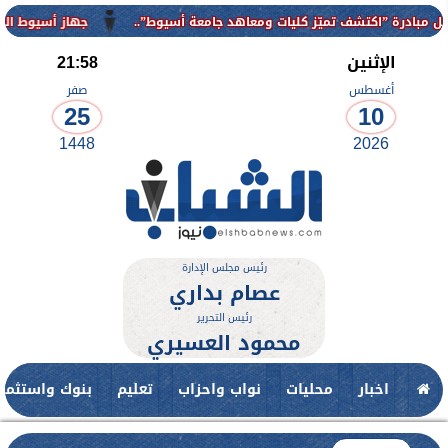
تشف تميّز كليات ومعاهد جامعة أسيوط”..
جهاز أسيوط الجديدة يواصل 
الإثنين
21:58
أغسطس
صفر
25
10
1448
2026
رئيس مجلس الإدارة
عصام بداري
رئيس التحرير
محمود العسيري
اخبار
محليات
نواب واحزاب
تعليم
بنوك واستثمار