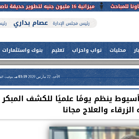
 على تاريخها
عصام بداري
رئيس مجلس الإدارة
رئيس
ار
محليات
نواب واحزاب
تعليم
بنوك واستثمارات
الأحد، 22 مارس 2026
03:19 مـ
بتوقيت الق
سيوط ينظم يومًا علميًا للكشف المبكر
 الزرقاء والعلاج مجانا
حدث بمستشفيات جامعة اسيوط....
اعلن الدكتور طارق على ، القائم بأعمال
فريق طبي بقسم الأنف والأذن