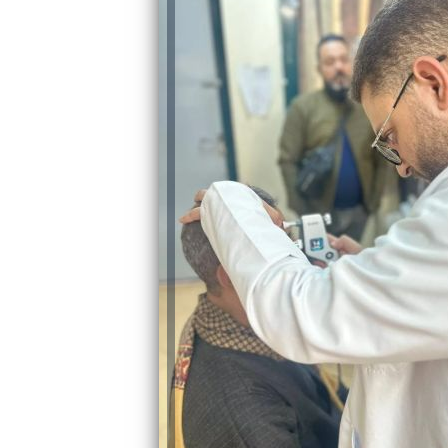
رئيس جامعة بني سويف نجاحاً طبياً
والحنجرة ينجح في استئصال ورم خبيث
جديد بمستشفيات الجامعة
...
من...