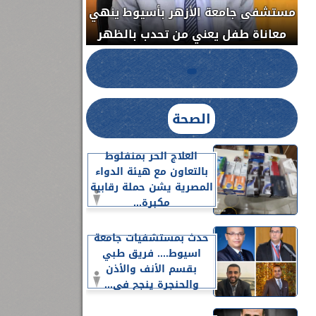
مستشفى جامعة ا
الدواء المصرية يشن حملة رقابية مكبرة
معاناة طفل يعن
لضبط المنشآت الطبية المخالفة.....
الصحة
العلاج الحر بمنفلوط
بالتعاون مع هيئة الدواء
المصرية يشن حملة رقابية
مكبرة...
حدث بمستشفيات جامعة
اسيوط.... فريق طبي
بقسم الأنف والأذن
والحنجرة ينجح في...