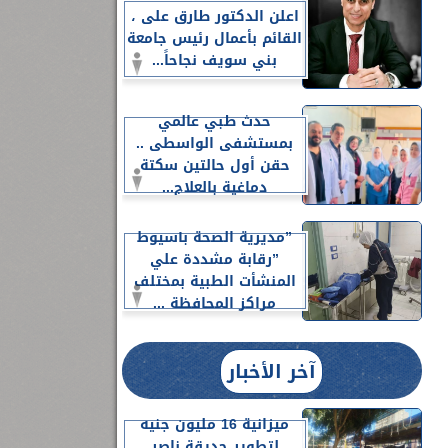
اعلن الدكتور طارق على ،
القائم بأعمال رئيس جامعة
بني سويف نجاحاً...
حدث طبي عالمي
بمستشفى الواسطى ..
حقن أول حالتين سكتة
دماغية بالعلاج...
”مديرية الصحة بأسيوط
”رقابة مشددة علي
المنشأت الطبية بمختلف
مراكز المحافظة ...
آخر الأخبار
ميزانية 16 مليون جنيه
لتطوير حديقة ناصر