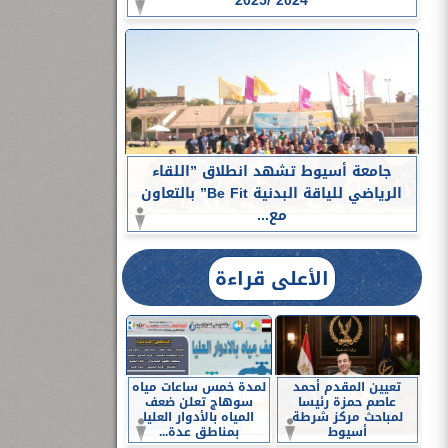
2024 /2025
جامعة أسيوط تشهد انطلاق ”اللقاء
الرياضي للياقة البدنية Be Fit” بالتعاون
مع...
الأعلى قراءة
تعيين المقدم أحمد
لمدة خمس ساعات مياه
عاصم حمزة رئيسا
سوهاج تعلن ضعف
لمباحث مركز شرطة
المياه بالأدوار العليا
أسيوط
بمناطق عدة...