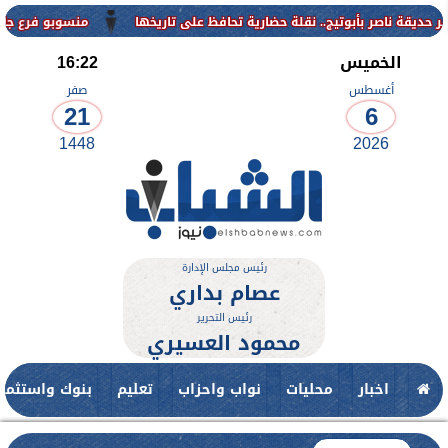
منسوبو فرع جامعة الأزهر للو
الخميس
16:22
أغسطس
صفر
21
6
1448
2026
رئيس مجلس الإدارة
عصام بداري
رئيس التحرير
محمود العسيري
اخبار
محليات
نواب واحزاب
تعليم
بنوك واستثمار