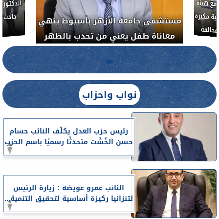
 الحر بمنفلوط بالتعاون مع هيئة
مستشفى جامعة الأزهر بأ
 المصرية يشن حملة رقابية مكبرة
معاناة طفل يعني من تحد
ضبط المنشآت الطبية المخالفة
نواب واحزاب
رئيس حزب العدل يكلّف النائب حسام
حسن الخُشْت متحدثًا رسميًا باسم الحزب
النائب عمرو عويضه : زيارة الرئيس
لتنزانيا ركيزة أساسية لتحقيق التنمية...