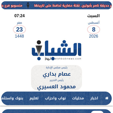
منسوبو فرع جامعة الأزهر ل
السبت
07:24
أغسطس
صفر
23
8
1448
2026
رئيس مجلس الإدارة
عصام بداري
رئيس التحرير
محمود العسيري
اخبار
محليات
نواب واحزاب
تعليم
بنوك واستثمار