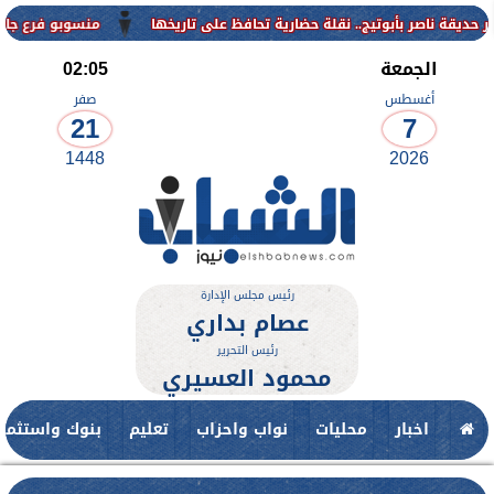
منسوبو فرع جامعة الأزهر للوج
الجمعة
02:05
أغسطس
صفر
21
7
1448
2026
رئيس مجلس الإدارة
عصام بداري
رئيس التحرير
محمود العسيري
اخبار
محليات
نواب واحزاب
تعليم
بنوك واستثمار