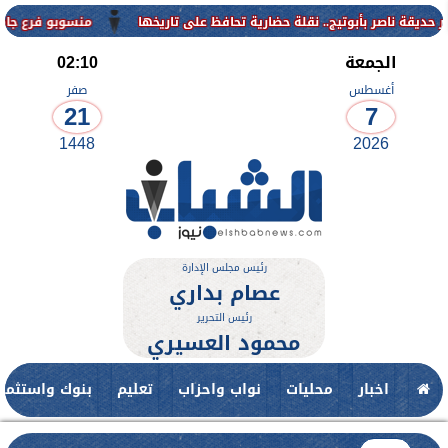
منسوبو فرع جامعة الأزهر للوجه القبلي
الجمعة
02:10
أغسطس
صفر
21
7
1448
2026
رئيس مجلس الإدارة
عصام بداري
رئيس التحرير
محمود العسيري
اخبار
محليات
نواب واحزاب
تعليم
بنوك واستثمار