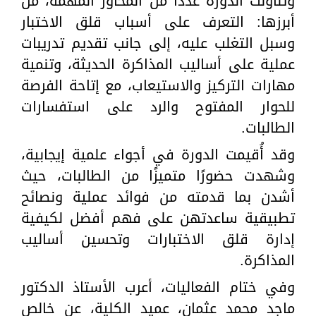
وتناولت الدورة عدداً من المحاور المهمة، من
أبرزها: التعرف على أسباب قلق الاختبار
وسبل التغلب عليه، إلى جانب تقديم تدريبات
عملية على أساليب المذاكرة الحديثة، وتنمية
مهارات التركيز والاستيعاب، مع إتاحة الفرصة
للحوار المفتوح والرد على استفسارات
الطالبات.
وقد أُقيمت الدورة في أجواء علمية إيجابية،
وشهدت حضورًا متميزًا من الطالبات، حيث
أشدن بما قدمته من فوائد عملية ونصائح
تطبيقية ساعدتهن على فهم أفضل لكيفية
إدارة قلق الاختبارات وتحسين أساليب
المذاكرة.
وفي ختام الفعاليات، أعرب الأستاذ الدكتور
ماجد محمد عثمان، عميد الكلية، عن خالص