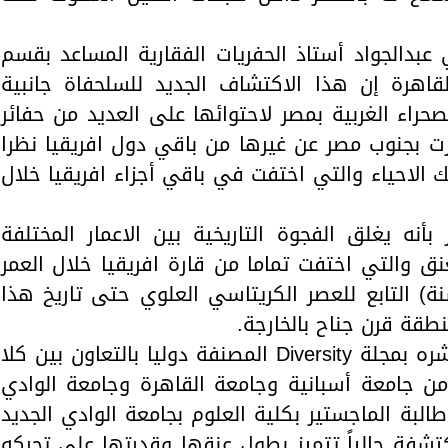
عبدالجواد أستاذ الحفريات الفقارية المساعد بقسم
القاهرة إن هذا الاكتشاف الجديد للسلحفاة جانبية
حراء الغربية بمصر لاحتوائها على العديد من حفائر
هرت بجنوب مصر عن غيرها من باقي دول افريقيا نظرا
ك الاحياء والتي اختفت في باقي أجزاء افريقيا خلال
أنه يغلق الفجوة التاريخية بين الاعمار المختلفة
نق والتي اختفت تماما من قارة افريقيا خلال العمر
امباني (70 مليون سنة) التابع للعصر الكريتاسي العلوي حتى تاريخ هذا
قة قرن جناح بالخارجة.
وأضاف أن البحث تم العمل عليه ونشره بمجلة Diversity المصنفة دوليا بالتعاون بين كلا
 من جامعة أسبانية وجامعة القاهرة وجامعة الوادي
البة الماجستير بكلية العلوم بجامعة الوادي الجديد
كتشفة حالياً تتميز بطول عنقها وقدرتها علي تحركه