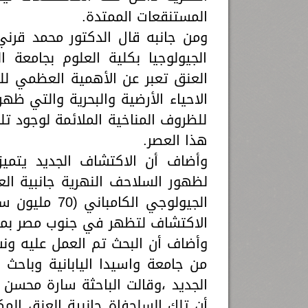
المستنقعات الممتدة.
ومن جانبه قال الدكتور محمد قرني 
الجيولوجيا بكلية العلوم بجامعة 
العنق تعبر عن الأهمية العظمي للص
الاحياء الأرضية والبحرية والتي ظ
للظروف المناخية الملائمة لوجود تل
هذا العصر.
وأضاف أن الاكتشاف الجديد يتميز ب
لظهور السلاحف النهرية جانبية الع
الجيولوجي الك
الاكتشاف لتظهر في جنوب مصر بمنط
من جامعة واسيدا اليابانية وباحث
الجديد ،وقالت الباحثة سارة محسن ط
أن تلك السلحفاة جانبية العنق الم