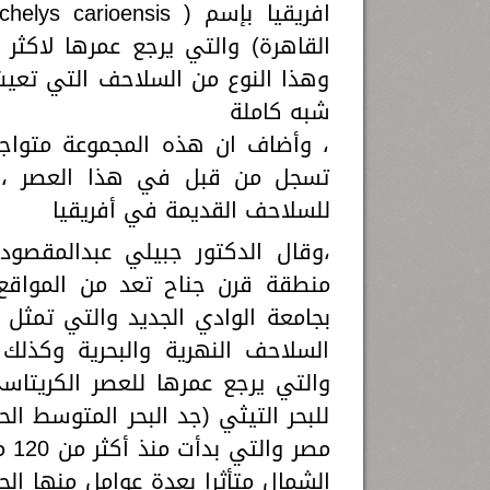
وهذا النوع من السلاحف التي تعيش
شبه كاملة
، وأضاف ان هذه المجموعة متواجد
تسجل من قبل في هذا العصر ،وي
للسلاحف القديمة في أفريقيا
،وقال الدكتور جبيلي عبدالمقصود أ
منطقة قرن جناح تعد من المواقع 
بجامعة الوادي الجديد والتي تمثل
السلاحف النهرية والبحرية وكذلك 
للبحر التيثي (جد البحر المتوسط ا
مصر
الشمال متأثرا بعدة عوامل منها الحر