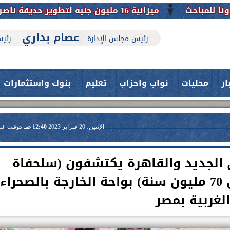
يج.. نقلة حضارية تحافظ على تاريخها
عصام بداري
رئيس مجلس الإدارة
رئيس
ار
محليات
نواب واحزاب
تعليم
بنوك واستثمارات
الإثنين، 20 فبراير 2023
12:40 صـ
بتوقيت الق
 الجديد والقاهرة يكتشفون (سلحفاة
نهرية يرجع عمرها لأكثر من 70 مليون سنة) بواحة الخارجة بالصحراء
الغربية بمصر
حدث بمستشفيات جامعة اسيوط....
اعلن الدكتور طارق على ، القائم بأعمال
فريق طبي بقسم الأنف والأذن