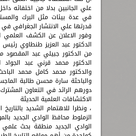
علي الجانبين بدلا من اختفائه دا
في عدة بيئات مثل البرك والمستن
قدرتها علي الانتشار الجغرافي في ع
وفور الاعلان عن الكشف العلمي ا
الدكتور عبد العزيز طنطاوي رئيس 
من الدكتور جبيلي عبد المقصود مدي
الدكتور محمد قرني عبد الجواد اس
والدكتور محمد كامل محمد الباحث 
والباحثة سارة محسن طالبة الماجست
دورهم الرائد في التعاون المشترك 
الاكتشافات العلمية الحديثة
، ونظرا للاهتمام الشديد بالتاريخ
الزملوط محافظ الوادي الجديد با
الوادي الجديد منطقة بحث علمي ل
كواحدة من أهم مواقع التاريخ الطب