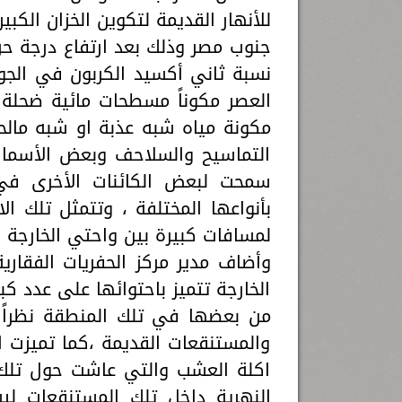
للأنهار القديمة لتكوين الخزان الكبير
جنوب مصر وذلك بعد ارتفاع درجة حرار
نسبة ثاني أكسيد الكربون في الجو
العصر مكوناً مسطحات مائية ضحلة 
مكونة مياه شبه عذبة او شبه مالح
التماسيح والسلاحف وبعض الأسماك،
سمحت لبعض الكائنات الأخرى في
بأنواعها المختلفة ، وتتمثل تلك ا
لمسافات كبيرة بين واحتي الخارجة و
وأضاف مدير مركز الحفريات الفقاري
الخارجة تتميز باحتوائها على عدد ك
من بعضها في تلك المنطقة نظراً ل
والمستنقعات القديمة ،كما تميزت ال
اكلة العشب والتي عاشت حول تلك ا
النهرية داخل تلك المستنقعات لي