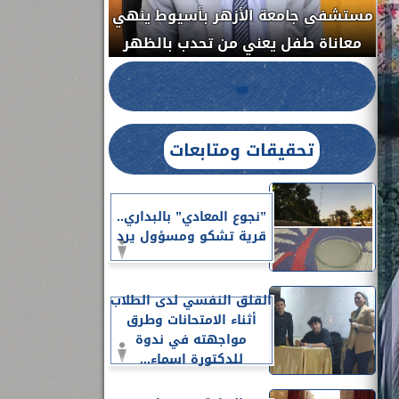
مستشفى جامعة ا
الدواء المصرية يشن حملة رقابية مكبرة
معاناة طفل يعن
لضبط المنشآت الطبية المخالفة.....
تحقيقات ومتابعات
”نجوع المعادي” بالبداري..
قرية تشكو ومسؤول يرد
القلق النفسي لدى الطلاب
أثناء الامتحانات وطرق
مواجهته في ندوة
للدكتورة اسماء...