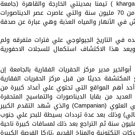
افريقيا بإسم ( khargachelys carioensis ) تيمنا بمدينتي الخارجة والقاهرة (جامعة
القاهرة) والتي يرجع عمرها لاكثر من 70 مليون سنة والتي عاصرت عصر الديناصورات
 في الأنهار والمياه العذبة وهي عبارة عن صدفة
ه في التاريخ الجيولوجي علي فترات متفرقه ولم
عد هذا الاكتشاف استكمال للسجلات الاحفورية
بوالخير مدير مركز الحفريات الفقارية بالجامعة إن
المكتشفة حديثا من قبل مركز الحفريات الفقارية
 أحد أهم المواقع التي تحتوي علي أعداد كبيرة من
العديد من بقايا الديناصورات والتماسيح المتحفرة
والتي يرجع عمرها للعصر الكريتاسي العلوي (Campanian) والذي شهد التقدم الكبير
لحالي) وذلك بعد عدة ترددات بسيطة للبحر علي جنوب
 والتي بدأت منذ أكثر من 120 مليون سنة ثم التراجع بعد ذلك لمسافات كبيرة ناحية
كات التكتونية والمناخ القديم ،تاركا الفرصة الكبيرة