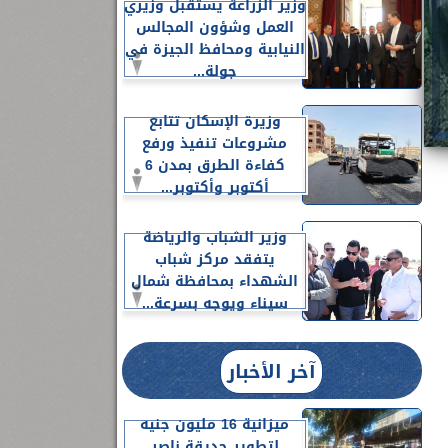
وزير الزراعة يستقبل وزيري
العمل وشؤون المجالس
النيابية ومحافظ الجيزة في
جولة...
وزيرة الإسكان تتابع
مشروعات تنفيذ ورفع
كفاءة الطرق بمدن 6
أكتوبر وأكتوبر...
وزير الشباب والرياضة
يتفقد مركز شباب
الشهداء بمحافظة شمال
سيناء ويوجه بسرعة...
آخر الأخبار
ميزانية 16 مليون جنيه
لتطوير حديقة ناصر