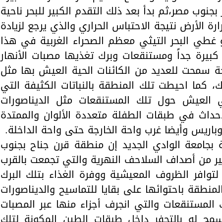
 بجنوب مصر،ثم بدأ بعد ذلك التقدم الكبير للبحر ناحية
ة الأرض نتيجة الاحتباس الحراري والذي يرجع لزيادة
 غطي البحر التيثي معظم الصحراء الغربية في هذا
كبيرة جداً ومستنقعات وبرك تغذيها مصبات الأنهار
ة سمحت للعديد من الكائنات الحية العيش بها مثل
 كما احيطت تلك المنطقة بالنباتات الكثيفة التي
 العيش حول تلك المستنقعات مثل الديناصورات
لاحداث في طبقات الطفلة متعددة الألوان والممتدة
باريس وأيضا غرب واحة الخارجة حتى واحة الداخلة.
ة بجامعة الوادي الجديد إن منطقة قرن جناح بجنوب
بير من أصداف السلاحف النهرية والتي تجمعت بالقرب
توافر الظروف المعيشية ووفرة الغذاء بتلك البرك
منطقة باحتوائها على بقايا للتماسيح والديناصورات
لمستنقعات والتي انجرف أجزاء منها عبر المصبات
سمح له بالتحفر داخل طبقات الطين المكونة لتلك