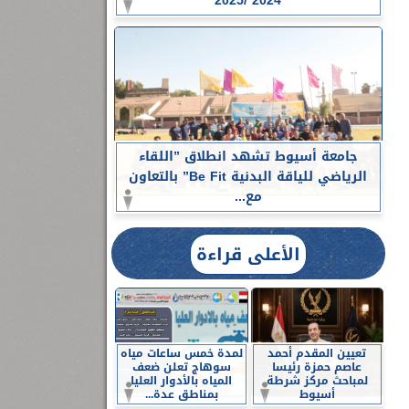
2024 /2025
جامعة أسيوط تشهد انطلاق ”اللقاء
الرياضي للياقة البدنية Be Fit” بالتعاون
مع...
الأعلى قراءة
تعيين المقدم أحمد
لمدة خمس ساعات مياه
عاصم حمزة رئيسا
سوهاج تعلن ضعف
لمباحث مركز شرطة
المياه بالأدوار العليا
أسيوط
بمناطق عدة...