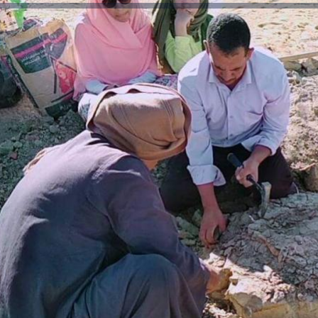
رئيس جامعة بني سويف نجاحاً طبياً
والحنجرة ينجح في استئصال ورم خبيث
جديد بمستشفيات الجامعة
...
من...