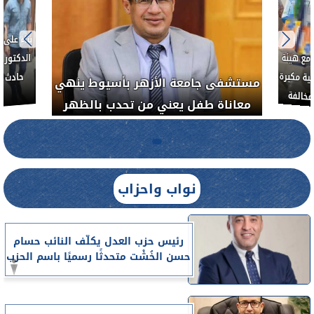
نفلوط بالتعاون مع هيئة
 يشن حملة رقابية مكبرة
مستشفى جامعة الأزهر بأسيوط ين
شآت الطبية المخالفة
معاناة طفل يعني من تحدب بالظه
نواب واحزاب
رئيس حزب العدل يكلّف النائب حسام
حسن الخُشْت متحدثًا رسميًا باسم الحزب