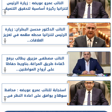
النائب عمرو عويضه : زيارة الرئيس
لتنزانيا ركيزة أساسية لتحقيق التنمية...
النائب الدكتور محسن البطران: زيارة
الرئيس لتنزانيا محطه مهمه في تعزيز
العلاقات...
النائب مصطفى مزيرق يطالب برفع
كفاءة طريق المراغة..بناويط حفاظا
على أرواح المواطنين...
استجابة للنائب عمرو عويضه : محافظ
سوهاج يوافق على اعادة النظر فى...