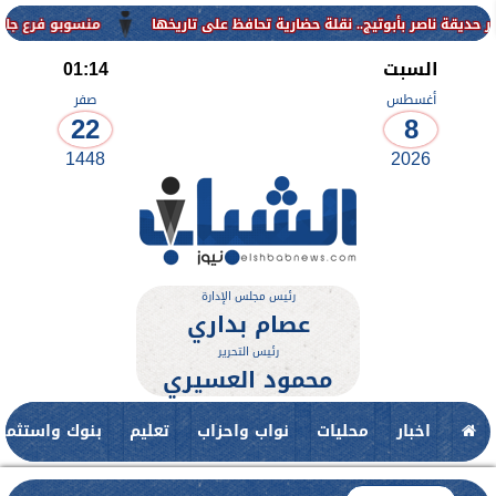
منسوبو فرع جامعة الأزهر للوج
السبت
01:14
أغسطس
صفر
22
8
1448
2026
رئيس مجلس الإدارة
عصام بداري
رئيس التحرير
محمود العسيري
اخبار
محليات
نواب واحزاب
تعليم
بنوك واستثمار