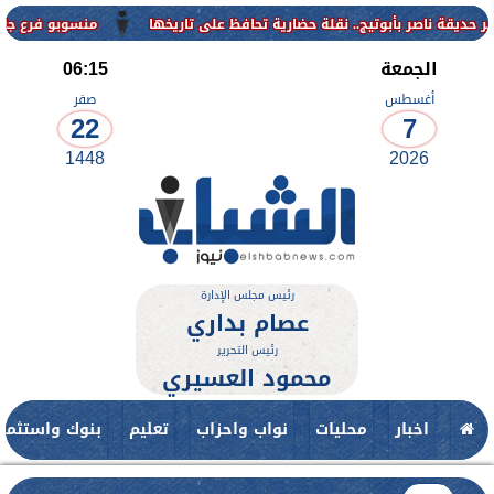
منسوبو فرع جامعة الأزهر للوجه 
الجمعة
06:15
أغسطس
صفر
22
7
1448
2026
رئيس مجلس الإدارة
عصام بداري
رئيس التحرير
محمود العسيري
اخبار
محليات
نواب واحزاب
تعليم
بنوك واستثمار